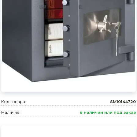
Сварочное оборудование и материалы
Средства индивидуальной защиты и спецодежда
Хранение инструмента (ящики, сумки, пояса, тележки)
Хозтовары
Нагреватели и осушители воздуха
Очистители (мойки) высокого давления
Масла и смазки
Крепеж и фурнитура
Код товара:
SM10144720
Ручной инструмент
Наличие:
в наличии или под заказ
Строительные и отделочные материалы
Садовый инструмент, вазоны, горшки и кашпо, теплицы, парники