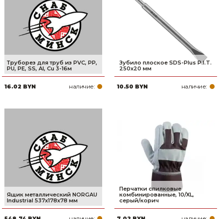
Труборез для труб из PVC, PP,
Зубило плоское SDS-Plus P.I.T.
PU, PE, SS, Al, Cu 3-16м
250x20 мм
наличие:
наличие:
16.02 BYN
10.50 BYN
Перчатки спилковые
Ящик металлический NORGAU
комбинированные, 10/XL,
Industrial 537х178х78 мм
серый/корич
наличие:
наличие:
548.74 BYN
7.02 BYN