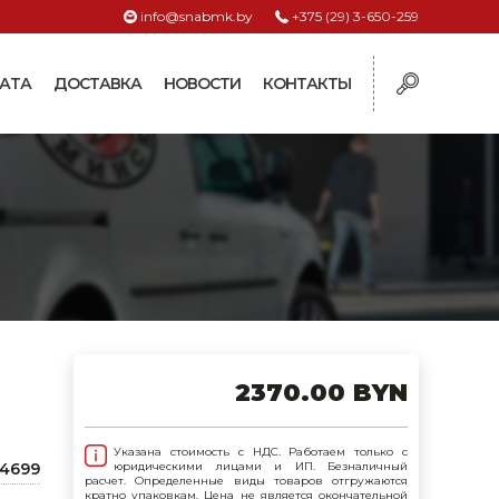
info@snabmk.by
+375 (29) 3-650-259
АТА
ДОСТАВКА
НОВОСТИ
КОНТАКТЫ
ы
рмушки
ие для систем
ормушки и
оилки
поилки для коз и
2370.00 BYN
поилки для
Указана стоимость с НДС. Работаем только с
4699
юридическими лицами и ИП. Безналичный
расчет. Определенные виды товаров отгружаются
поилки для птиц
кратно упаковкам. Цена не является окончательной