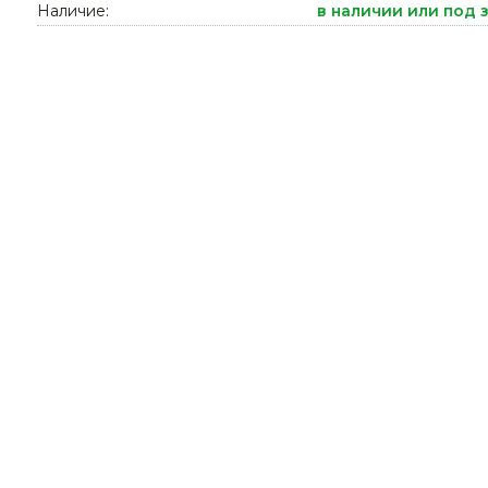
Наличие:
в наличии или под 
Ниппельные 
стилляторы
свиней
Чашечные к
Чашечные п