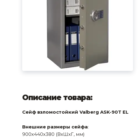
фруктов
Строительное оборудование
Автоклавы. Ди
Садовая техника, оснастка и принадлежности
Дистилляторы
Сварочное оборудование и материалы
Средства индивидуальной защиты и спецодежда
Хранение инструмента (ящики, сумки, пояса, тележки)
Хозтовары
Нагреватели и осушители воздуха
Очистители (мойки) высокого давления
Описание товара:
Масла и смазки
Сейф взломостойкий Valberg ASK-90T EL
Крепеж и фурнитура
Внешние размеры сейфа
:
Ручной инструмент
900х440х380 (ВхШхГ, мм)