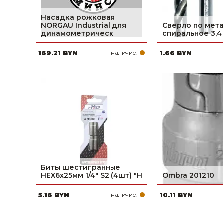
Насадка рожковая
NORGAU Industrial для
Сверло по мет
динамометрическ
спиральное 3,4
169.21 BYN
наличие:
1.66 BYN
Биты шестигранные
HEX6x25мм 1/4" S2 (4шт) "H
Ombra 201210
5.16 BYN
наличие:
10.11 BYN