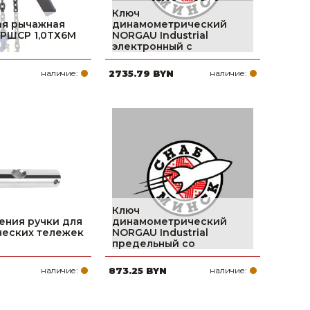
Ключ
ая рычажная
динамометрический
ТРШСР 1,0ТХ6М
NORGAU Industrial
электронный с
наличие:
2735.79 BYN
наличие:
Ключ
ения ручки для
динамометрический
ческих тележек
NORGAU Industrial
предельный со
наличие:
873.25 BYN
наличие: