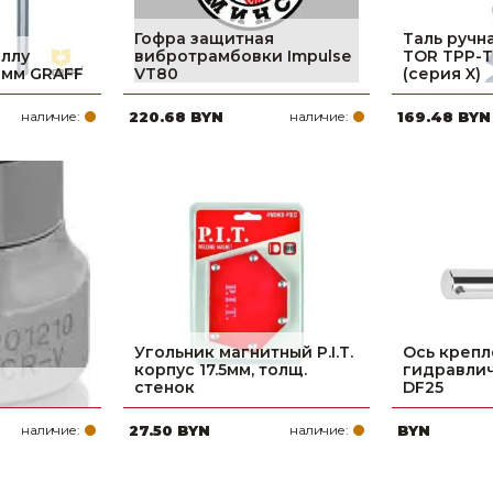
Гофра защитная
Таль ручн
аллу
вибротрамбовки Impulse
TOR ТРР-
 мм GRAFF
VT80
(серия X)
наличие:
220.68 BYN
наличие:
169.48 BYN
Угольник магнитный P.I.T.
Ось крепл
корпус 17.5мм, толщ.
гидравли
стенок
DF25
наличие:
27.50 BYN
наличие:
BYN