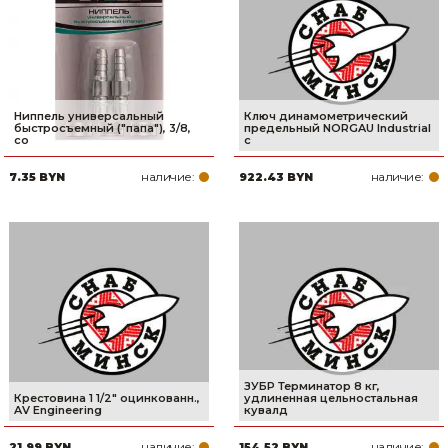
Ниппель универсальный
Ключ динамометрический
быстросъемный ("папа"), 3/8,
предельный NORGAU Industrial
со
с
наличие:
наличие:
7.35 BYN
922.43 BYN
ЗУБР Терминатор 8 кг,
Крестовина 1 1/2" оцинкованн.,
удлиненная цельностальная
AV Engineering
кувалд
наличие:
наличие:
21.99 BYN
154.52 BYN