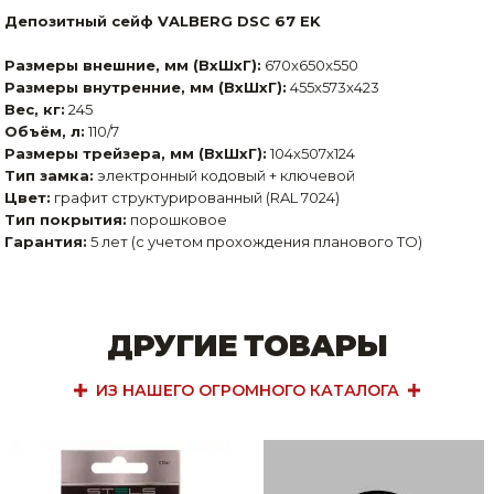
Депозитный сейф VALBERG DSC 67 EK
Размеры внешние, мм (ВхШхГ):
670x650x550
Размеры внутренние, мм (ВхШхГ):
455x573x423
Вес, кг:
245
Объём, л:
110/7
Размеры трейзера, мм (ВхШхГ):
104х507х124
Тип замка:
электронный кодовый + ключевой
Цвет:
графит структурированный (RAL 7024)
Тип покрытия:
порошковое
Гарантия:
5 лет (с учетом прохождения планового ТО)
ДРУГИЕ ТОВАРЫ
ИЗ НАШЕГО ОГРОМНОГО КАТАЛОГА