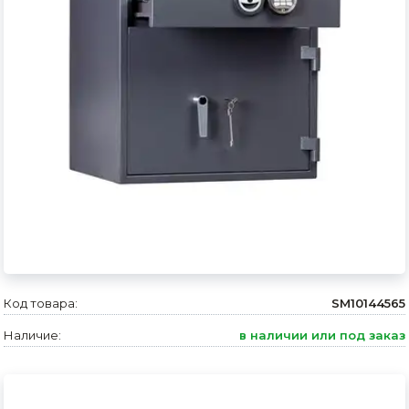
Сварочное оборудование и материалы
Средства индивидуальной защиты и спецодежда
Хранение инструмента (ящики, сумки, пояса, тележки)
Хозтовары
Нагреватели и осушители воздуха
Очистители (мойки) высокого давления
Масла и смазки
Крепеж и фурнитура
Код товара:
SM10144565
Ручной инструмент
Наличие:
в наличии или под заказ
Строительные и отделочные материалы
Садовый инструмент, вазоны, горшки и кашпо, теплицы, парники