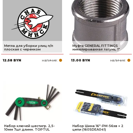
Метла для уборки улиц п/п
Муфта GENERAL FITTINGS
плоская с черенком
никелированная латунь, 1″
наличие:
наличие:
12.58 BYN
13.00 BYN
Набор ключей шестигр. 2,5-
Набор Шина 16"-РМ-56зв + 2
10мм 7шт длинн. TOPTUL
цепи (160SDEA041)