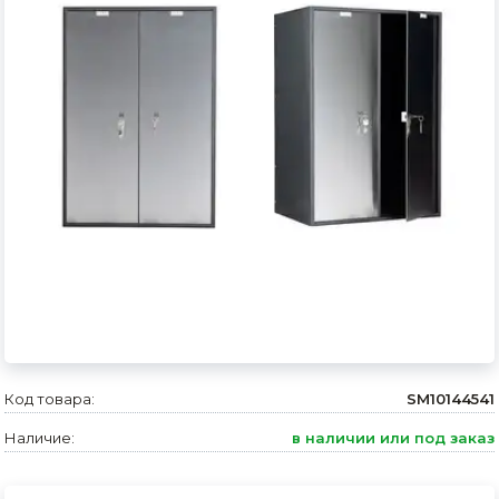
Сварочное оборудование и материалы
Средства индивидуальной защиты и спецодежда
Хранение инструмента (ящики, сумки, пояса, тележки)
Хозтовары
Нагреватели и осушители воздуха
Очистители (мойки) высокого давления
Масла и смазки
Крепеж и фурнитура
Ручной инструмент
Код товара:
SM10144541
Наличие:
в наличии или под заказ
Строительные и отделочные материалы
Садовый инструмент, вазоны, горшки и кашпо, теплицы, парники