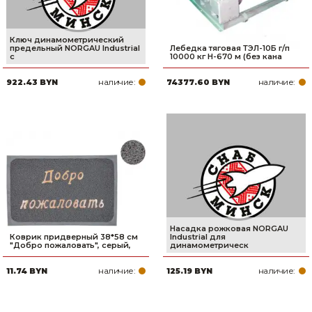
Ключ динамометрический
предельный NORGAU Industrial
Лебедка тяговая ТЭЛ-10Б г/п
с
10000 кг Н-670 м (без кана
наличие:
наличие:
922.43 BYN
74377.60 BYN
Насадка рожковая NORGAU
Коврик придверный 38*58 см
Industrial для
"Добро пожаловать", серый,
динамометрическ
наличие:
наличие:
11.74 BYN
125.19 BYN