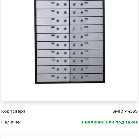
Сварочное оборудование и материалы
Средства индивидуальной защиты и спецодежда
Хранение инструмента (ящики, сумки, пояса, тележки)
Хозтовары
Нагреватели и осушители воздуха
Очистители (мойки) высокого давления
Масла и смазки
Крепеж и фурнитура
Ручной инструмент
Код товара:
SM10144539
Наличие:
в наличии или под заказ
Строительные и отделочные материалы
Садовый инструмент, вазоны, горшки и кашпо, теплицы, парники