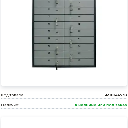
Сварочное оборудование и материалы
Средства индивидуальной защиты и спецодежда
Хранение инструмента (ящики, сумки, пояса, тележки)
Хозтовары
Нагреватели и осушители воздуха
Очистители (мойки) высокого давления
Масла и смазки
Крепеж и фурнитура
Код товара:
SM10144538
Ручной инструмент
Наличие:
в наличии или под заказ
Строительные и отделочные материалы
Садовый инструмент, вазоны, горшки и кашпо, теплицы, парники