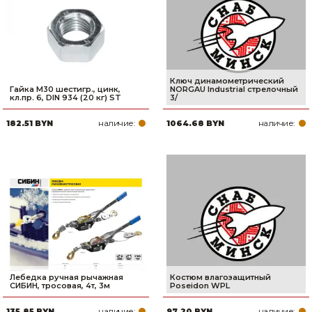
Ключ динамометрический
Гайка М30 шестигр., цинк,
NORGAU Industrial стрелочный
кл.пр. 6, DIN 934 (20 кг) ST
3/
наличие:
наличие:
182.51 BYN
1064.68 BYN
Лебедка ручная рычажная
Костюм влагозащитный
СИБИН, тросовая, 4т, 3м
Poseidon WPL
наличие:
наличие:
135.85 BYN
97.20 BYN