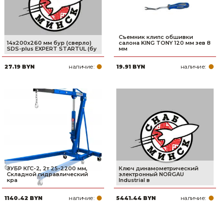
Съемник клипс обшивки
14х200х260 мм бур (сверло)
салона KING TONY 120 мм зев 8
SDS-plus EXPERT STARTUL (бу
мм
наличие:
наличие:
27.19 BYN
19.91 BYN
ЗУБР КГС-2, 2т 25-2200 мм,
Ключ динамометрический
Складной гидравлический
электронный NORGAU
кра
Industrial в
наличие:
наличие:
1140.42 BYN
5441.44 BYN