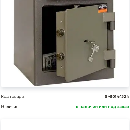
Сварочное оборудование и материалы
Средства индивидуальной защиты и спецодежда
Хранение инструмента (ящики, сумки, пояса, тележки)
Хозтовары
Нагреватели и осушители воздуха
Очистители (мойки) высокого давления
Масла и смазки
Крепеж и фурнитура
Код товара:
SM10144524
Ручной инструмент
Наличие:
в наличии или под заказ
Строительные и отделочные материалы
Садовый инструмент, вазоны, горшки и кашпо, теплицы, парники