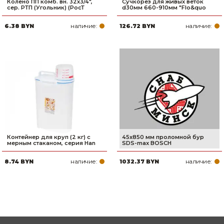
Колено ПП комб. вн. 32х3/4",
Сучкорез для живых веток
сер. РТП (Угольник) (РосТ
d30мм 660-910мм "Flo&quo
наличие:
наличие:
6.38 BYN
126.72 BYN
Контейнер для круп (2 кг) с
45х850 мм проломной бур
мерным стаканом, серия Han
SDS-max BOSCH
наличие:
наличие:
8.74 BYN
1032.37 BYN