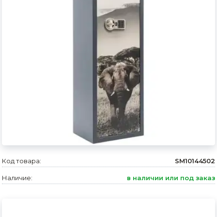
Сварочное оборудование и материалы
Средства индивидуальной защиты и спецодежда
Хранение инструмента (ящики, сумки, пояса, тележки)
Хозтовары
Нагреватели и осушители воздуха
Очистители (мойки) высокого давления
Масла и смазки
Крепеж и фурнитура
Код товара:
SM10144502
Ручной инструмент
Наличие:
в наличии или под заказ
Строительные и отделочные материалы
Садовый инструмент, вазоны, горшки и кашпо, теплицы, парники