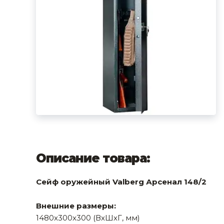
фруктов
Строительное оборудование
Автоклавы. Ди
Садовая техника, оснастка и принадлежности
Дистилляторы
Сварочное оборудование и материалы
Средства индивидуальной защиты и спецодежда
Хранение инструмента (ящики, сумки, пояса, тележки)
Хозтовары
Нагреватели и осушители воздуха
Очистители (мойки) высокого давления
Описание товара:
Масла и смазки
Сейф оружейный Valberg Арсенал 148/2
Крепеж и фурнитура
Внешние размеры:
Ручной инструмент
1480x300x300 (ВхШхГ, мм)