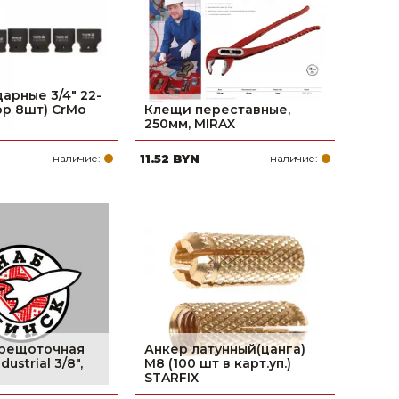
арные 3/4" 22-
ор 8шт) СrMo
Клещи переставные,
250мм, MIRAX
наличие:
11.52 BYN
наличие:
трещоточная
Анкер латунный(цанга)
ustrial 3/8",
М8 (100 шт в карт.уп.)
STARFIX