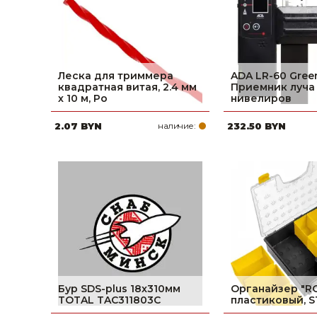
Леска для триммера
ADA LR-60 Green
квадратная витая, 2.4 мм
Приемник луча
х 10 м, Ро
нивелиров
2.07 BYN
наличие:
232.50 BYN
Бур SDS-plus 18x310мм
Органайзер ″R
TOTAL TAC311803C
пластиковый, 