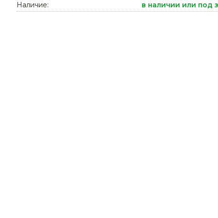
Наличие:
в наличии или под 
Ниппельные 
стилляторы
свиней
Чашечные к
Чашечные п