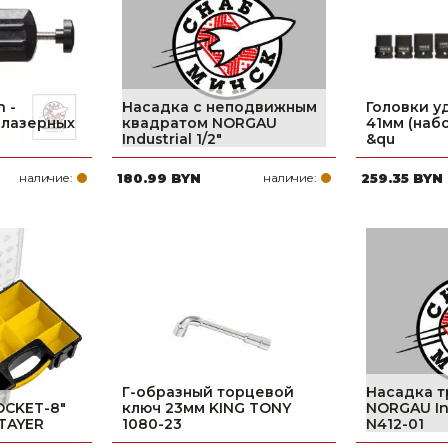
 -
Насадка с неподвижным
Головки уд
 лазерных
квадратом NORGAU
41мм (наб
Industrial 1/2"
&qu
наличие:
180.99 BYN
наличие:
259.35 BYN
Г-образный торцевой
Насадка 
OCKET-8″
ключ 23мм KING TONY
NORGAU Ind
STAYER
1080-23
N412-01