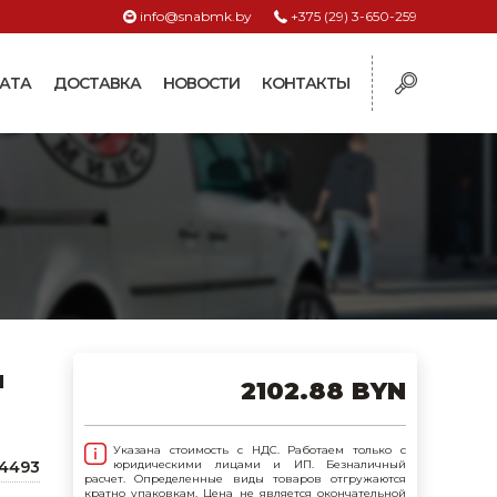
info@snabmk.by
+375 (29) 3-650-259
АТА
ДОСТАВКА
НОВОСТИ
КОНТАКТЫ
ы
рмушки
ие для систем
ормушки и
оилки
поилки для коз и
л
2102.88 BYN
поилки для
Указана стоимость с НДС. Работаем только с
4493
юридическими лицами и ИП. Безналичный
расчет. Определенные виды товаров отгружаются
поилки для птиц
кратно упаковкам. Цена не является окончательной