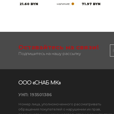
21.60 BYN
наличие:
71.97 BYN
Оставайтесь на связи!
Подпишитесь на нашу рассылку
ООО «СНАБ МК»
УНП: 193501386
Номер лица, уполномоченного рассматривать
обращения покупателей о нарушении их прав,