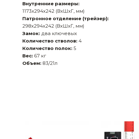
Внутренние размеры:
Строительные и отделочные материалы
1173x294x242 (ВхШхГ, мм)
Патронное отделение (трейзер):
Садовый инструмент, вазоны, горшки и кашпо, теплицы, парники
298х294х242 (ВхШхГ, мм)
Товары для дома
Замок:
два ключевых
Количество стволов:
4
Сантехника
Количество полок:
5
Вес:
67 кг
Автомобильные товары, инструменты
Объем:
83/21л
Резинотехнические, асбестовые изделия, каболка