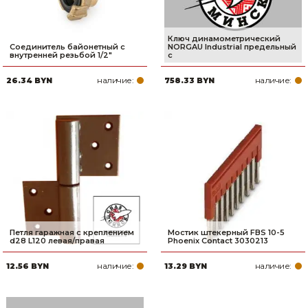
Ключ динамометрический
Соединитель байонетный с
NORGAU Industrial предельный
внутренней резьбой 1/2"
с
наличие:
наличие:
26.34 BYN
758.33 BYN
Петля гаражная с креплением
Мостик штекерный FBS 10-5
d28 L120 левая/правая
Phoenix Contact 3030213
наличие:
наличие:
12.56 BYN
13.29 BYN