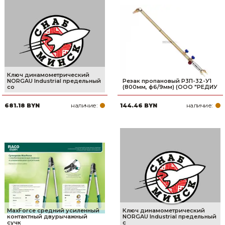
Ключ динамометрический
NORGAU Industrial предельный
Резак пропановый Р3П-32-У1
со
(800мм, ф6/9мм) (ООО "РЕДИУ
наличие:
наличие:
681.18 BYN
144.46 BYN
MaxForce средний усиленный
Ключ динамометрический
контактный двурычажный
NORGAU Industrial предельный
сучк
с