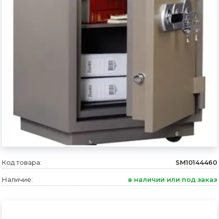
Сварочное оборудование и материалы
Средства индивидуальной защиты и спецодежда
Хранение инструмента (ящики, сумки, пояса, тележки)
Хозтовары
Нагреватели и осушители воздуха
Очистители (мойки) высокого давления
Масла и смазки
Крепеж и фурнитура
Код товара:
SM10144460
Ручной инструмент
Наличие:
в наличии или под заказ
Строительные и отделочные материалы
Садовый инструмент, вазоны, горшки и кашпо, теплицы, парники