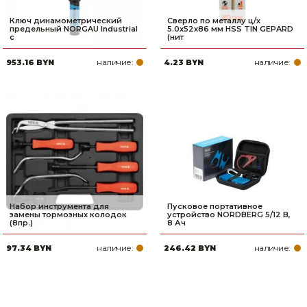
Ключ динамометрический
Сверло по металлу ц/х
предельный NORGAU Industrial
5.0х52х86 мм HSS TIN GEPARD
с
(нит
наличие:
наличие:
953.16 BYN
4.23 BYN
Набор инструмента для
Пусковое портативное
замены тормозных колодок
устройство NORDBERG 5/12 В,
(8пр.)
8 Ач
наличие:
наличие:
97.34 BYN
246.42 BYN