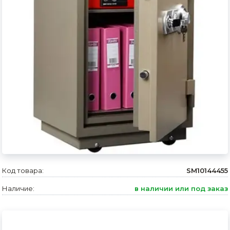
Сварочное оборудование и материалы
Средства индивидуальной защиты и спецодежда
Хранение инструмента (ящики, сумки, пояса, тележки)
Хозтовары
Нагреватели и осушители воздуха
Очистители (мойки) высокого давления
Масла и смазки
Крепеж и фурнитура
Код товара:
SM10144455
Ручной инструмент
Наличие:
в наличии или под заказ
Строительные и отделочные материалы
Садовый инструмент, вазоны, горшки и кашпо, теплицы, парники