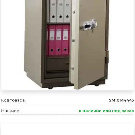
Сварочное оборудование и материалы
Средства индивидуальной защиты и спецодежда
Хранение инструмента (ящики, сумки, пояса, тележки)
Хозтовары
Нагреватели и осушители воздуха
Очистители (мойки) высокого давления
Масла и смазки
Крепеж и фурнитура
Код товара:
SM10144445
Ручной инструмент
Наличие:
в наличии или под заказ
Строительные и отделочные материалы
Садовый инструмент, вазоны, горшки и кашпо, теплицы, парники