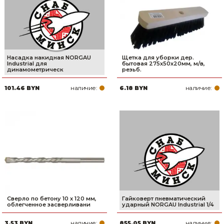
Насадка накидная NORGAU
Щетка для уборки дер.
Industrial для
бытовая 275х50х20мм, м/в,
динамометрическ
резьб.
наличие:
наличие:
101.46 BYN
6.18 BYN
Сверло по бетону 10 х 120 мм,
Гайковерт пневматический
облегченное засверливани
ударный NORGAU Industrial 1/4
наличие:
наличие:
3.53 BYN
855.05 BYN