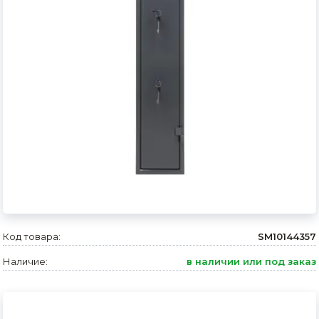
Сварочное оборудование и материалы
Средства индивидуальной защиты и спецодежда
Хранение инструмента (ящики, сумки, пояса, тележки)
Хозтовары
Нагреватели и осушители воздуха
Очистители (мойки) высокого давления
Масла и смазки
Крепеж и фурнитура
Код товара:
SM10144357
Ручной инструмент
Наличие:
в наличии или под заказ
Строительные и отделочные материалы
Садовый инструмент, вазоны, горшки и кашпо, теплицы, парники