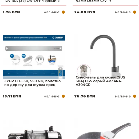
12V 16А (3с) ON-OFF черный с
42мм L65мм CrV "Y
наличие:
наличие:
1.76 BYN
24.08 BYN
Смеситель для кухни (SUS
ЗУБР СП-550, 550 мм, полотно
304) D35 серый AVZAR4-
по дереву для стусла прец
A304GR
наличие:
наличие:
19.71 BYN
76.76 BYN