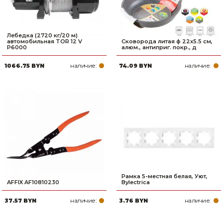
Лебедка (2720 кг/20 м)
автомобильная TOR 12 V
Сковорода литая ф 22х5.5 см,
P6000
алюм., антиприг. покр., д
наличие:
наличие:
1066.75 BYN
74.09 BYN
Рамка 5-местная белая, Уют,
AFFIX AF10810230
Bylectrica
наличие:
наличие:
37.57 BYN
3.76 BYN