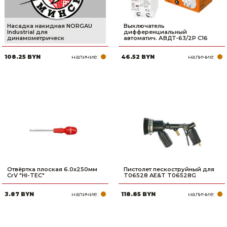
Насадка накидная NORGAU
Выключатель
Industrial для
дифференциальный
динамометрическ
автоматич. АВДТ-63/2Р C16
наличие:
наличие:
108.25 BYN
46.52 BYN
Отвёртка плоская 6.0х250мм
Пистолет пескоструйный для
CrV "HI-TEC"
T06528 AE&T T06528G
наличие:
наличие:
3.87 BYN
118.85 BYN