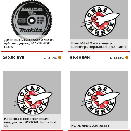
Диск пильный 355х30 мм 80
зуб. по дереву MAKBLADE
Винт М6х60 мм с внутр.
PLUS
шестигр., нерж.сталь (А2) DIN 9
наличие:
наличие:
290.50 BYN
89.08 BYN
Насадка с неподвижным
квадратом NORGAU Industrial
1/4"
NORDBERG 2390635T