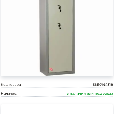
Сварочное оборудование и материалы
Средства индивидуальной защиты и спецодежда
Хранение инструмента (ящики, сумки, пояса, тележки)
Хозтовары
Нагреватели и осушители воздуха
Очистители (мойки) высокого давления
Масла и смазки
Крепеж и фурнитура
Код товара:
SM10144318
Ручной инструмент
Наличие:
в наличии или под заказ
Строительные и отделочные материалы
Садовый инструмент, вазоны, горшки и кашпо, теплицы, парники