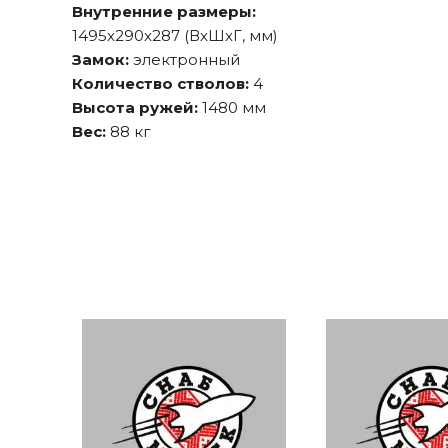
Внутренние размеры:
Строительные и отделочные материалы
1495x290x287 (ВхШхГ, мм)
Замок:
электронный
Садовый инструмент, вазоны, горшки и кашпо, теплицы, парники
Количество стволов:
4
Товары для дома
Высота ружей:
1480 мм
Вес:
88 кг
Сантехника
Автомобильные товары, инструменты
Резинотехнические, асбестовые изделия, каболка