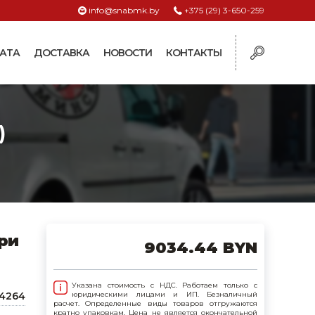
info@snabmk.by
+375 (29) 3-650-259
АТА
ДОСТАВКА
НОВОСТИ
КОНТАКТЫ
ы
)
рмушки
ие для систем
ормушки и
оилки
поилки для коз и
ри
9034.44 BYN
поилки для
Указана стоимость с НДС. Работаем только с
4264
юридическими лицами и ИП. Безналичный
расчет. Определенные виды товаров отгружаются
поилки для птиц
кратно упаковкам. Цена не является окончательной