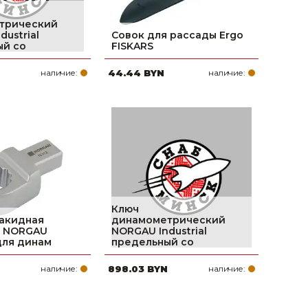
трический
ustrial
Совок для рассады Ergo
ый со
FISKARS
наличие:
44.44 BYN
наличие:
Ключ
накидная
динамометрический
я NORGAU
NORGAU Industrial
 для динам
предельный со
наличие:
898.03 BYN
наличие: