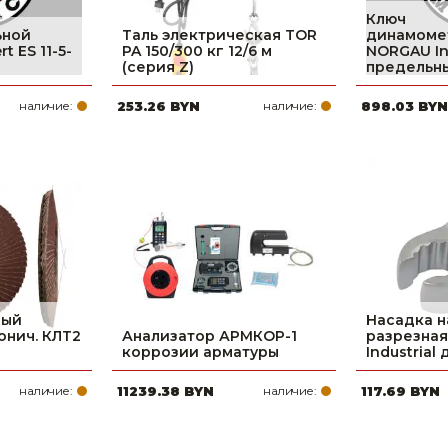
Ключ
ьной
Таль электрическая TOR
динамоме
t ES 11-5-
PA 150/300 кг 12/6 м
NORGAU Ind
(серия Z)
предельн
наличие:
253.26 BYN
наличие:
898.03 BYN
вый
Насадка 
онич. КЛТ2
Анализатор АРМКОР-1
разрезна
коррозии арматуры
Industrial
наличие:
11239.38 BYN
наличие:
117.69 BYN