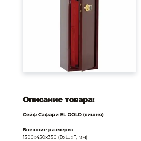
фруктов
Строительное оборудование
Автоклавы. Ди
Садовая техника, оснастка и принадлежности
Дистилляторы
Сварочное оборудование и материалы
Средства индивидуальной защиты и спецодежда
Хранение инструмента (ящики, сумки, пояса, тележки)
Хозтовары
Нагреватели и осушители воздуха
Очистители (мойки) высокого давления
Описание товара:
Масла и смазки
Сейф Сафари EL GOLD (вишня)
Крепеж и фурнитура
Внешние размеры:
Ручной инструмент
1500x450x350 (ВхШхГ, мм)