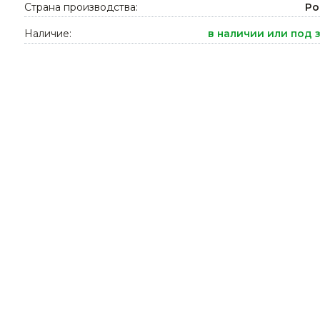
Страна производства:
Ро
Ниппельные 
стилляторы
Наличие:
в наличии или под 
свиней
Чашечные к
Чашечные п