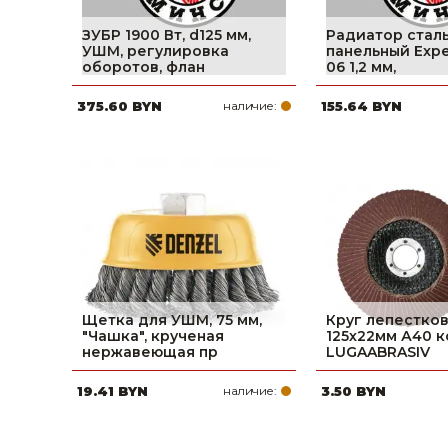
ЗУБР 1900 Вт, d125 мм,
Радиатор стал
УШМ, регулировка
панельный Exper
оборотов, флан
06 1,2 мм,
375.60 BYN
наличие:
155.64 BYN
Щетка для УШМ, 75 мм,
Круг лепестко
"Чашка", крученая
125х22мм А40 к
нержавеющая пр
LUGAABRASIV
19.41 BYN
наличие:
3.50 BYN