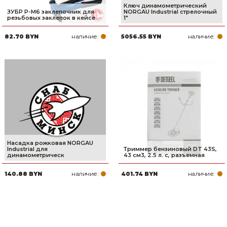
Ключ динамометрический
ЗУБР Р-М6 заклепочник для
NORGAU Industrial стрелочный
резьбовых заклепок в кейсе
1"
наличие:
наличие:
82.70 BYN
5056.55 BYN
Насадка рожковая NORGAU
Industrial для
Триммер бензиновый DT 43S,
динамометрическ
43 см3, 2.5 л. с, разъемная
наличие:
наличие:
140.88 BYN
401.74 BYN