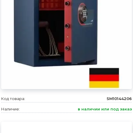
Сварочное оборудование и материалы
Средства индивидуальной защиты и спецодежда
Хранение инструмента (ящики, сумки, пояса, тележки)
Хозтовары
Нагреватели и осушители воздуха
Очистители (мойки) высокого давления
Масла и смазки
Крепеж и фурнитура
Код товара:
SM10144206
Ручной инструмент
Наличие:
в наличии или под заказ
Строительные и отделочные материалы
Садовый инструмент, вазоны, горшки и кашпо, теплицы, парники