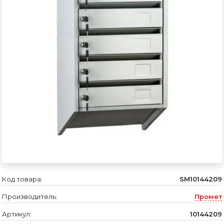
Сварочное оборудование и материалы
Средства индивидуальной защиты и спецодежда
Хранение инструмента (ящики, сумки, пояса, тележки)
Хозтовары
Нагреватели и осушители воздуха
Очистители (мойки) высокого давления
Масла и смазки
Крепеж и фурнитура
Ручной инструмент
Код товара:
SM10144209
Производитель:
Промет
Строительные и отделочные материалы
Артикул:
10144209
Садовый инструмент, вазоны, горшки и кашпо, теплицы, парники