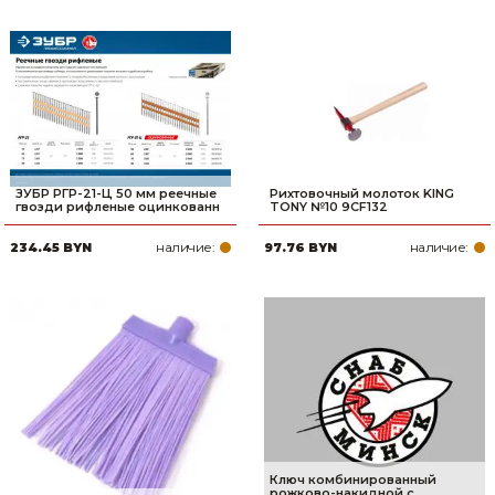
ЗУБР РГР-21-Ц 50 мм реечные
Рихтовочный молоток KING
гвозди рифленые оцинкованн
TONY №10 9CF132
наличие:
наличие:
234.45 BYN
97.76 BYN
Ключ комбинированный
рожково-накидной с