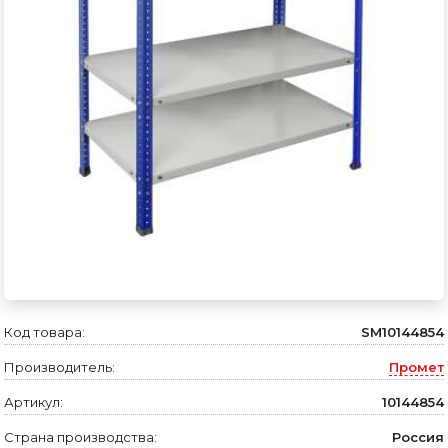
Сварочное оборудование и материалы
Средства индивидуальной защиты и спецодежда
Хранение инструмента (ящики, сумки, пояса, тележки)
Хозтовары
Нагреватели и осушители воздуха
Очистители (мойки) высокого давления
Масла и смазки
Крепеж и фурнитура
Код товара:
SM10144854
Ручной инструмент
Производитель:
Промет
Строительные и отделочные материалы
Артикул:
10144854
Садовый инструмент, вазоны, горшки и кашпо, теплицы, парники
Страна производства:
Россия