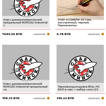
Ключ динамометрический
ЗУБР КОЛИБРИ-30 1 мм,
предельный NORGAU Industrial
заостренный, черный,
с
Перманентны
наличие:
наличие:
7686.56 BYN
6.78 BYN
Ключ динамометрический
NORGAU Industrial предельный
Термовоздуходувка BULL HG
со
6501 в чем. + набор сопл (20
наличие:
наличие:
758.33 BYN
295.43 BYN