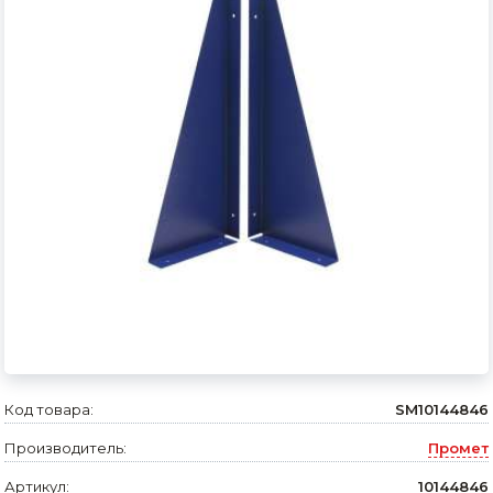
Сварочное оборудование и материалы
Средства индивидуальной защиты и спецодежда
Хранение инструмента (ящики, сумки, пояса, тележки)
Хозтовары
Нагреватели и осушители воздуха
Очистители (мойки) высокого давления
Масла и смазки
Крепеж и фурнитура
Ручной инструмент
Код товара:
SM10144846
Строительные и отделочные материалы
Производитель:
Промет
Садовый инструмент, вазоны, горшки и кашпо, теплицы, парники
Артикул:
10144846