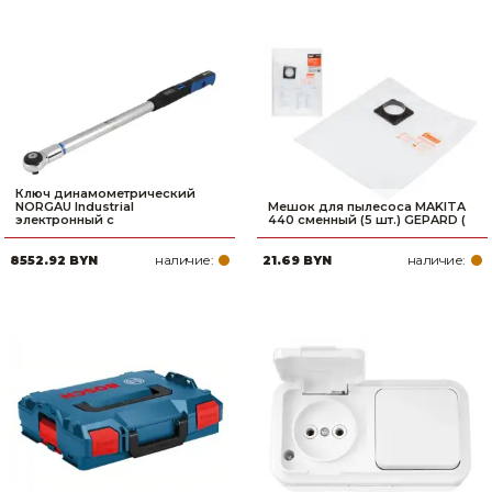
Ключ динамометрический
NORGAU Industrial
Мешок для пылесоса MAKITA
электронный с
440 сменный (5 шт.) GEPARD (
наличие:
наличие:
8552.92 BYN
21.69 BYN