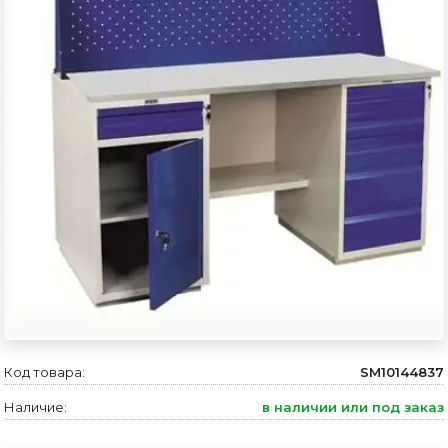
Сварочное оборудование и материалы
Средства индивидуальной защиты и спецодежда
Хранение инструмента (ящики, сумки, пояса, тележки)
Хозтовары
Нагреватели и осушители воздуха
Очистители (мойки) высокого давления
Масла и смазки
Крепеж и фурнитура
Ручной инструмент
Код товара:
SM10144837
Строительные и отделочные материалы
Наличие:
в наличии или под заказ
Садовый инструмент, вазоны, горшки и кашпо, теплицы, парники