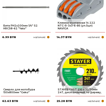
Клемма монтажная 14 222
Бита PH2х200мм 1/4" S2
NTC-R-3х3-6-B5 (уп.5шт)
HRC58-62 "Yato"
NAVIGA
наличие:
наличие:
6.99 BYN
14.37 BYN
Сверло для мотобура
STAYER FAST 210 x 32/30мм
150х800мм "Geko"
24Т, диск пильный по дереву,
наличие:
наличие:
62.63 BYN
25.28 BYN