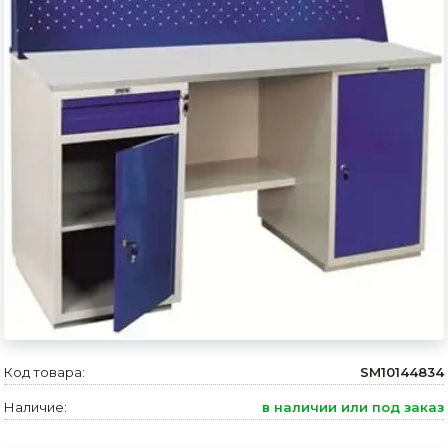
Сварочное оборудование и материалы
Средства индивидуальной защиты и спецодежда
Хранение инструмента (ящики, сумки, пояса, тележки)
Хозтовары
Нагреватели и осушители воздуха
Очистители (мойки) высокого давления
Масла и смазки
Крепеж и фурнитура
Ручной инструмент
Код товара:
SM10144834
Строительные и отделочные материалы
Наличие:
в наличии или под заказ
Садовый инструмент, вазоны, горшки и кашпо, теплицы, парники