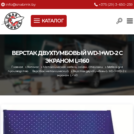
info@snabmk.by
+375 (29) 3-650-259
КАТАЛОГ
Сельское хозяйство, животноводство, птицеводство
Электроинструменты
Оснастка к электроинструменту
ВЕРСТАК ДВУХТУМБОВЫЙ WD-1+WD-2 С
ЭКРАНОМ L=160
Измерительный инструмент
Главная
Каталог
Металлическая мебель, сейфы, стеллажи
Мебель для
производства
Верстак металлический
Верстак двухтумбовый WD-1+WD-2 с
Металлическая мебель, сейфы, стеллажи
экраном L=160
Пневматическое и гидравлическое оборудование
Электротехническая продукция
Строительное оборудование
Садовая техника, оснастка и принадлежности