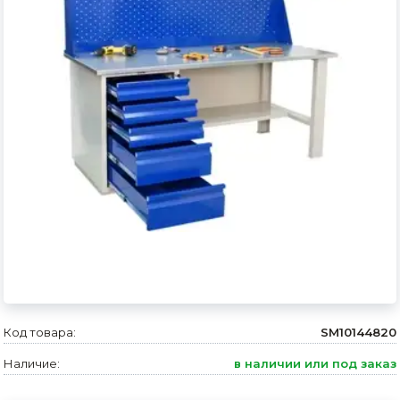
Сварочное оборудование и материалы
Средства индивидуальной защиты и спецодежда
Хранение инструмента (ящики, сумки, пояса, тележки)
Хозтовары
Нагреватели и осушители воздуха
Очистители (мойки) высокого давления
Масла и смазки
Крепеж и фурнитура
Ручной инструмент
Код товара:
SM10144820
Строительные и отделочные материалы
Наличие:
в наличии или под заказ
Садовый инструмент, вазоны, горшки и кашпо, теплицы, парники