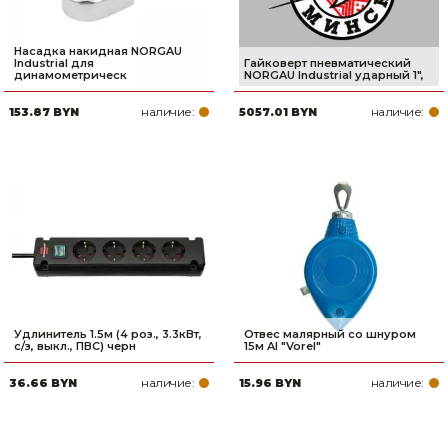
Насадка накидная NORGAU
Industrial для
Гайковерт пневматический
динамометрическ
NORGAU Industrial ударный 1",
наличие:
наличие:
153.87 BYN
5057.01 BYN
Удлинитель 1.5м (4 роз., 3.3кВт,
Отвес малярный со шнуром
с/з, выкл., ПВС) черн
15м Al "Vorel"
наличие:
наличие:
36.66 BYN
15.96 BYN