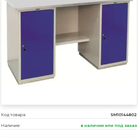
Сварочное оборудование и материалы
Средства индивидуальной защиты и спецодежда
Хранение инструмента (ящики, сумки, пояса, тележки)
Хозтовары
Нагреватели и осушители воздуха
Очистители (мойки) высокого давления
Масла и смазки
Крепеж и фурнитура
Ручной инструмент
Код товара:
SM10144802
Строительные и отделочные материалы
Наличие:
в наличии или под заказ
Садовый инструмент, вазоны, горшки и кашпо, теплицы, парники