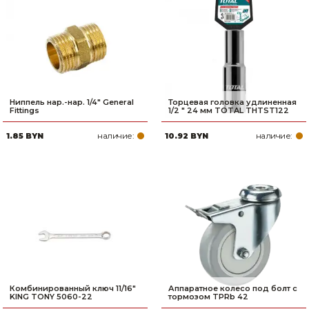
Ниппель нар.-нар. 1/4" General
Торцевая головка удлиненная
Fittings
1/2 " 24 мм TOTAL THTST122
наличие:
наличие:
1.85 BYN
10.92 BYN
Комбинированный ключ 11/16"
Аппаратное колесо под болт с
KING TONY 5060-22
тормозом TPRb 42