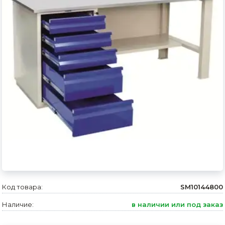
Сварочное оборудование и материалы
Средства индивидуальной защиты и спецодежда
Хранение инструмента (ящики, сумки, пояса, тележки)
Хозтовары
Нагреватели и осушители воздуха
Очистители (мойки) высокого давления
Масла и смазки
Крепеж и фурнитура
Ручной инструмент
Код товара:
SM10144800
Строительные и отделочные материалы
Наличие:
в наличии или под заказ
Садовый инструмент, вазоны, горшки и кашпо, теплицы, парники