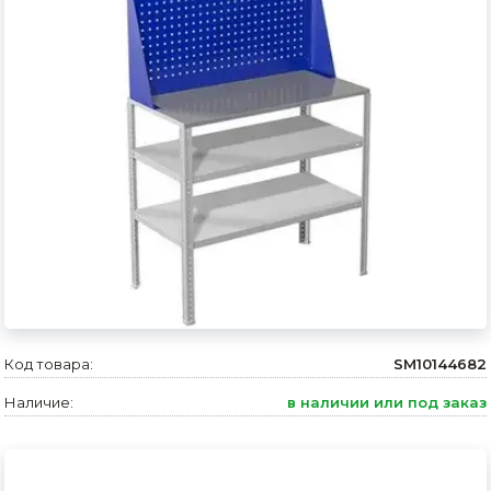
Сварочное оборудование и материалы
Средства индивидуальной защиты и спецодежда
Хранение инструмента (ящики, сумки, пояса, тележки)
Хозтовары
Нагреватели и осушители воздуха
Очистители (мойки) высокого давления
Масла и смазки
Крепеж и фурнитура
Код товара:
SM10144682
Ручной инструмент
Наличие:
в наличии или под заказ
Строительные и отделочные материалы
Садовый инструмент, вазоны, горшки и кашпо, теплицы, парники