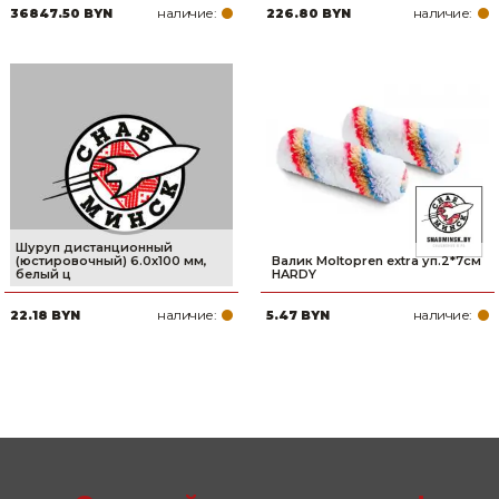
наличие:
наличие:
36847.50 BYN
226.80 BYN
Шуруп дистанционный
(юстировочный) 6.0х100 мм,
Валик Moltopren extra уп.2*7см
белый ц
HARDY
наличие:
наличие:
22.18 BYN
5.47 BYN