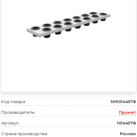
Сварочное оборудование и материалы
Средства индивидуальной защиты и спецодежда
Хранение инструмента (ящики, сумки, пояса, тележки)
Хозтовары
Нагреватели и осушители воздуха
Очистители (мойки) высокого давления
Масла и смазки
Крепеж и фурнитура
Код товара:
SM10144578
Ручной инструмент
Производитель:
Промет
Строительные и отделочные материалы
Артикул:
10144578
Садовый инструмент, вазоны, горшки и кашпо, теплицы, парники
Страна производства:
Россия