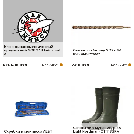
Ключ динамометрический
предельный NORGAU Industrial
Сверло по бетону SDS+ S4
с
8х160мм "Yato"
наличие:
наличие:
6764.18 BYN
2.80 BYN
Сапоги ЭВА мужские, р.45
Скребки и монтажки AE&T
Light Nordman (ОТГРУЗКА