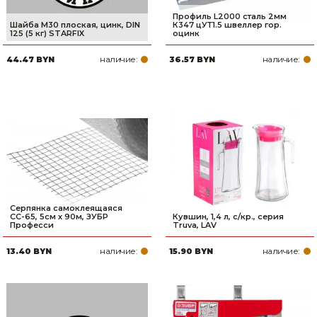
Профиль L2000 сталь 2мм
Шайба М30 плоская, цинк, DIN
К347 цУТ1.5 швеллер гор.
125 (5 кг) STARFIX
оцинк
наличие:
наличие:
44.47 BYN
36.57 BYN
Серпянка самоклеящаяся
СС-65, 5см х 90м, ЗУБР
Кувшин, 1,4 л, с/кр., серия
Професси
Truva, LAV
наличие:
наличие:
13.40 BYN
15.90 BYN