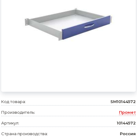
Сварочное оборудование и материалы
Средства индивидуальной защиты и спецодежда
Хранение инструмента (ящики, сумки, пояса, тележки)
Хозтовары
Нагреватели и осушители воздуха
Очистители (мойки) высокого давления
Масла и смазки
Крепеж и фурнитура
Код товара:
SM10144572
Ручной инструмент
Производитель:
Промет
Строительные и отделочные материалы
Артикул:
10144572
Садовый инструмент, вазоны, горшки и кашпо, теплицы, парники
Страна производства:
Россия