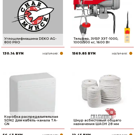
Углошлифмашина DEKO AG-
Тельфер, ЗУБР ЗЭТ-1000,
800 PRO
1000/500 кг, 1600 Вт
наличие:
наличие:
130.14 BYN
1569.85 BYN
Коробка распределительная
SDN2 для кабель-канала TA-
Шнур асбестовый общего
GN
назначения ШАОН 28 мм
наличие:
наличие:
56.43 BYN
12.45 BYN