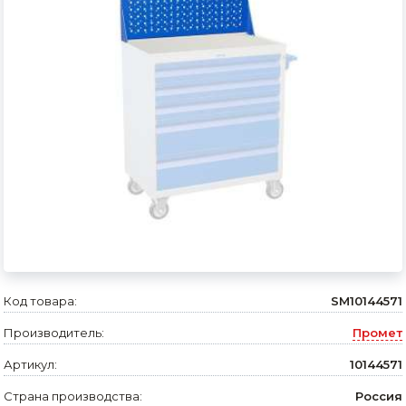
Сварочное оборудование и материалы
Средства индивидуальной защиты и спецодежда
Хранение инструмента (ящики, сумки, пояса, тележки)
Хозтовары
Нагреватели и осушители воздуха
Очистители (мойки) высокого давления
Масла и смазки
Крепеж и фурнитура
Код товара:
SM10144571
Ручной инструмент
Производитель:
Промет
Строительные и отделочные материалы
Артикул:
10144571
Садовый инструмент, вазоны, горшки и кашпо, теплицы, парники
Страна производства:
Россия