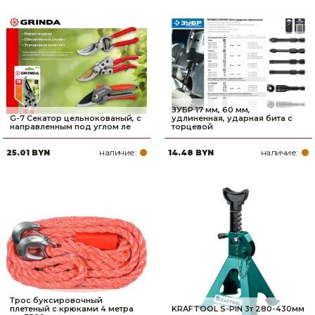
ЗУБР 17 мм, 60 мм,
G-7 Секатор цельнокованый, с
удлиненная, ударная бита с
направленным под углом ле
торцевой
наличие:
наличие:
25.01 BYN
14.48 BYN
Трос буксировочный
плетеный с крюками 4 метра
KRAFTOOL S-PIN 3т 280-430мм