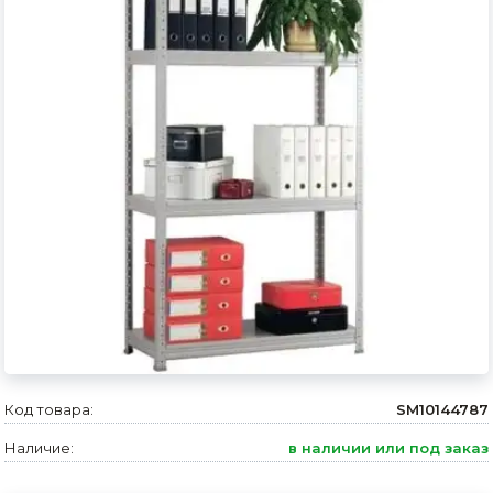
Сварочное оборудование и материалы
Средства индивидуальной защиты и спецодежда
Хранение инструмента (ящики, сумки, пояса, тележки)
Хозтовары
Нагреватели и осушители воздуха
Очистители (мойки) высокого давления
Масла и смазки
Крепеж и фурнитура
Ручной инструмент
Код товара:
SM10144787
Строительные и отделочные материалы
Наличие:
в наличии или под заказ
Садовый инструмент, вазоны, горшки и кашпо, теплицы, парники