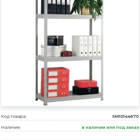
Сварочное оборудование и материалы
Средства индивидуальной защиты и спецодежда
Хранение инструмента (ящики, сумки, пояса, тележки)
Хозтовары
Нагреватели и осушители воздуха
Очистители (мойки) высокого давления
Масла и смазки
Крепеж и фурнитура
Ручной инструмент
Код товара:
SM10144670
Строительные и отделочные материалы
Наличие:
в наличии или под заказ
Садовый инструмент, вазоны, горшки и кашпо, теплицы, парники