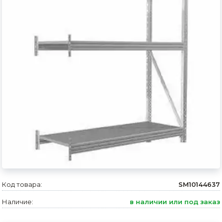
Сварочное оборудование и материалы
Средства индивидуальной защиты и спецодежда
Хранение инструмента (ящики, сумки, пояса, тележки)
Хозтовары
Нагреватели и осушители воздуха
Очистители (мойки) высокого давления
Масла и смазки
Крепеж и фурнитура
Ручной инструмент
Код товара:
SM10144637
Строительные и отделочные материалы
Наличие:
в наличии или под заказ
Садовый инструмент, вазоны, горшки и кашпо, теплицы, парники