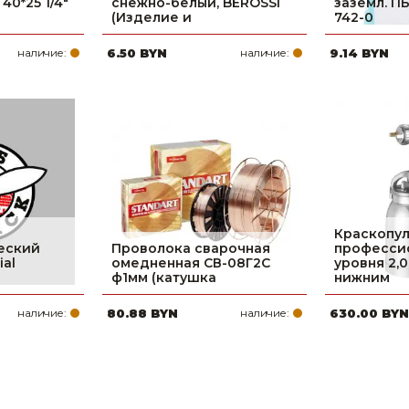
40*25 1/4"
снежно-белый, BEROSSI
заземл. П
(Изделие и
742-0
наличие:
6.50 BYN
наличие:
9.14 BYN
Краскопул
еский
Проволока сварочная
професси
ial
омедненная СВ-08Г2С
уровня 2,
ф1мм (катушка
нижним
наличие:
80.88 BYN
наличие:
630.00 BYN