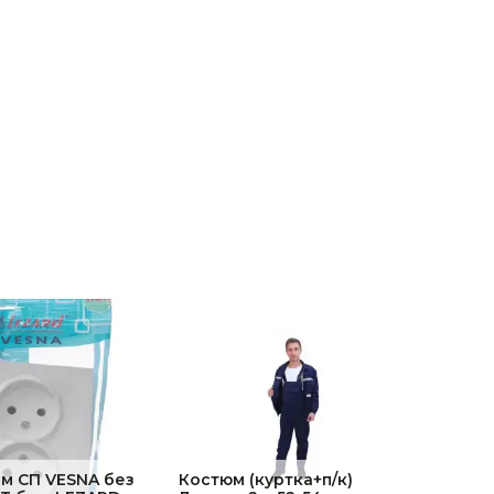
-м СП VESNA без
Костюм (куртка+п/к)