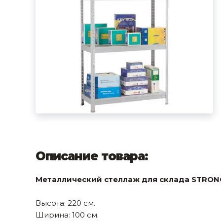
фруктов
Строительное оборудование
Автоклавы. Ди
Садовая техника, оснастка и принадлежности
Дистилляторы
Сварочное оборудование и материалы
Средства индивидуальной защиты и спецодежда
Хранение инструмента (ящики, сумки, пояса, тележки)
Хозтовары
Нагреватели и осушители воздуха
Очистители (мойки) высокого давления
Описание товара:
Масла и смазки
Металлический стеллаж для склада STRONG
Крепеж и фурнитура
Высота: 220 см.
Ручной инструмент
Ширина: 100 см.