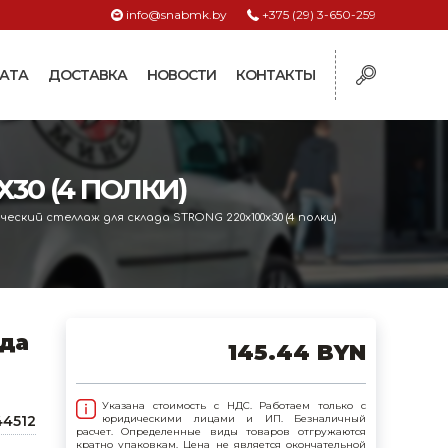
info@snabmk.by
+375 (29) 3-650-259
АТА
ДОСТАВКА
НОВОСТИ
КОНТАКТЫ
ы
30 (4 ПОЛКИ)
рмушки
ие для систем
еский стеллаж для склада STRONG 220х100х30 (4 полки)
ормушки и
оилки
поилки для коз и
ада
145.44 BYN
поилки для
Указана стоимость с НДС. Работаем только с
44512
юридическими лицами и ИП. Безналичный
расчет. Определенные виды товаров отгружаются
поилки для птиц
кратно упаковкам. Цена не является окончательной