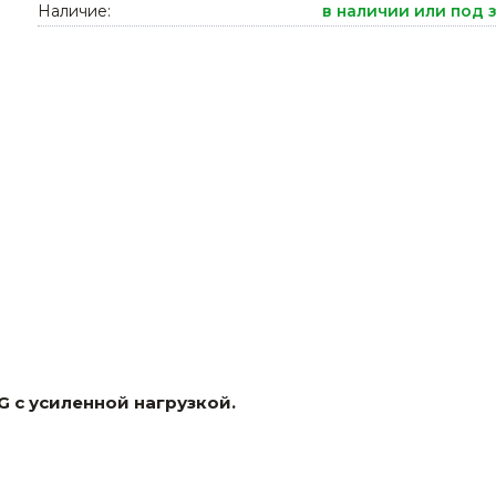
Наличие:
в наличии или под 
Ниппельные 
стилляторы
свиней
Чашечные к
Чашечные п
 с усиленной нагрузкой.