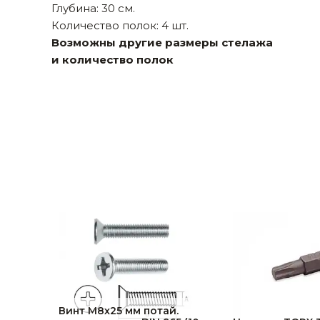
Глубина: 30 см.
Строительные и отделочные материалы
Количество полок: 4 шт.
Возможны другие размеры стелажа
Садовый инструмент, вазоны, горшки и кашпо, теплицы, парники
и количество полок
Товары для дома
Сантехника
Автомобильные товары, инструменты
Резинотехнические, асбестовые изделия, каболка
Винт М8х25 мм потай.