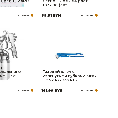
БТ бел. LEZARD
Легион-2 р.52-54 рост
182-188 (лет
наличие:
89.91 BYN
наличие:
ьт
онального
Газовый ключ с
0мм HP с
изогнутыми губками KING
TONY №2 6521-16
наличие:
161.99 BYN
наличие: