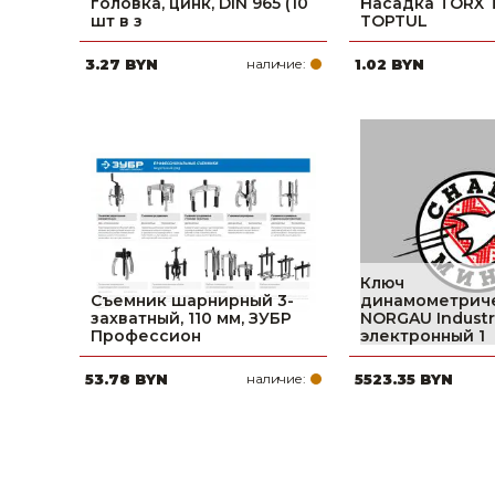
головка, цинк, DIN 965 (10
Насадка TORX T
шт в з
TOPTUL
3.27 BYN
наличие:
1.02 BYN
Ключ
Съемник шарнирный 3-
динамометрич
захватный, 110 мм, ЗУБР
NORGAU Industr
Профессион
электронный 1
53.78 BYN
наличие:
5523.35 BYN