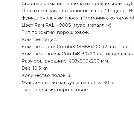
Сварная рама выполнена из профильной трубы
Строительные и отделочные материалы
Полки стеллажа выполнены из ЛДСП, цвет - В
функциональным слоем (Германия), которая о
Садовый инструмент, вазоны, горшки и кашпо, теплицы, парники
Цвет Рам RAL – 9005 (муар, металлик).
Товары для дома
Тип покрытия: порошковое.
Комплектация:
Сантехника
Комплект рам CombiK M 668x200 (2 шт) – 1шт.
Комплект полок CombiK 80х20 вяз натуральный 
Автомобильные товары, инструменты
Размеры внешние: 668x800x200 мм.
Вес: 10.3 кг.
Резинотехнические, асбестовые изделия, каболка
Количество полок: 3.
Максимальная нагрузка на полку: 30 кг.
Тип покрытия: порошковое.