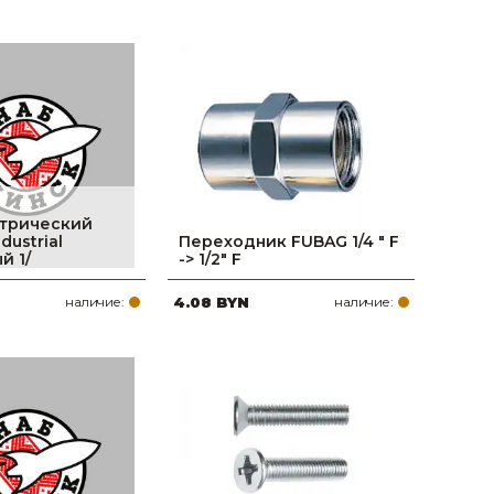
трический
ustrial
Переходник FUBAG 1/4 " F
й 1/
-> 1/2" F
наличие:
4.08 BYN
наличие: