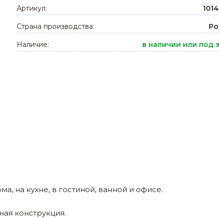
Артикул:
101
Ниппельные 
стилляторы
свиней
Страна производства:
Ро
Чашечные к
Наличие:
в наличии или под 
Чашечные п
, на кухне, в гостиной, ванной и офисе.
ая конструкция.