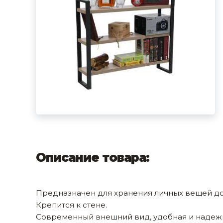
фруктов
Строительное оборудование
Автоклавы. Ди
Садовая техника, оснастка и принадлежности
Дистилляторы
Сварочное оборудование и материалы
Средства индивидуальной защиты и спецодежда
Хранение инструмента (ящики, сумки, пояса, тележки)
Хозтовары
Нагреватели и осушители воздуха
Очистители (мойки) высокого давления
Описание товара:
Масла и смазки
Крепеж и фурнитура
Предназначен для хранения личных вещей дома
Крепится к стене.
Ручной инструмент
Современный внешний вид, удобная и надежн