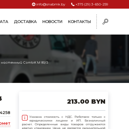
info@snabmk.by
+375 (29) 3-650-259
АТА
ДОСТАВКА
НОВОСТИ
КОНТАКТЫ
ы
рмушки
ие для систем
 настенный CombiK M 80/3
ормушки и
оилки
поилки для коз и
3
213.00 BYN
поилки для
4258
Указана стоимость с НДС. Работаем только с
юридическими лицами и ИП. Безналичный
омет
расчет. Определенные виды товаров отгружаются
поилки для птиц
кратно упаковкам. Цена не является окончательной