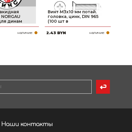
накидная
Винт М3х10 мм потай.
я NORGAU
головка, цинк, DIN 965
 для динам
(100 шт в
наличие:
2.43 BYN
наличие:
Наши контакты