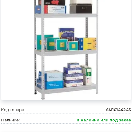
Сварочное оборудование и материалы
Средства индивидуальной защиты и спецодежда
Хранение инструмента (ящики, сумки, пояса, тележки)
Хозтовары
Нагреватели и осушители воздуха
Очистители (мойки) высокого давления
Масла и смазки
Крепеж и фурнитура
Ручной инструмент
Код товара:
SM10144243
Строительные и отделочные материалы
Наличие:
в наличии или под заказ
Садовый инструмент, вазоны, горшки и кашпо, теплицы, парники