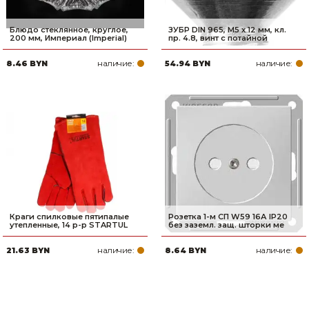
Блюдо стеклянное, круглое,
ЗУБР DIN 965, M5 x 12 мм, кл.
200 мм, Империал (Imperial)
пр. 4.8, винт с потайной
наличие:
наличие:
8.46 BYN
54.94 BYN
Краги спилковые пятипалые
Розетка 1-м СП W59 16А IP20
утепленные, 14 р-р STARTUL
без заземл. защ. шторки ме
наличие:
наличие:
21.63 BYN
8.64 BYN