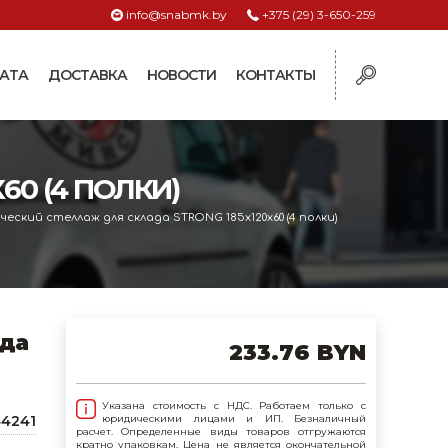
info@snabmk.by
+375 (29) 3-650-259
АТА
ДОСТАВКА
НОВОСТИ
КОНТАКТЫ
ы
0 (4 ПОЛКИ)
рмушки
ие для систем
еский стеллаж для склада STRONG 185х120х60 (4 полки)
ормушки и
оилки
поилки для коз и
ада
233.76 BYN
поилки для
Указана стоимость с НДС. Работаем только с
44241
юридическими лицами и ИП. Безналичный
расчет. Определенные виды товаров отгружаются
поилки для птиц
кратно упаковкам. Цена не является окончательной