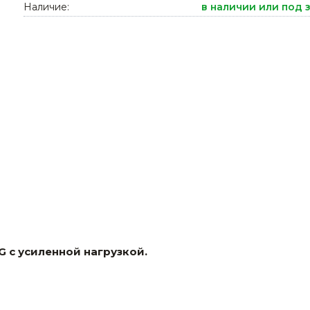
Наличие:
в наличии или под 
Ниппельные 
стилляторы
свиней
Чашечные к
Чашечные п
 с усиленной нагрузкой.