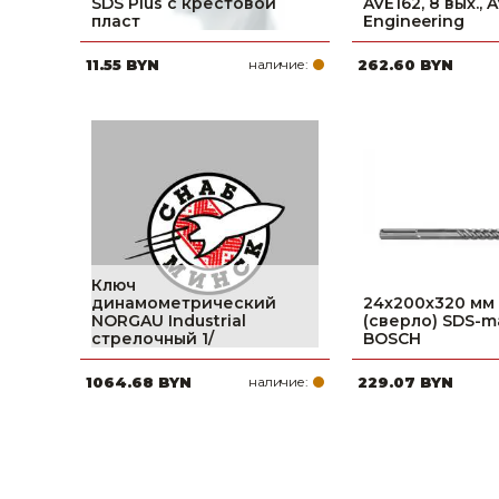
SDS Plus c крестовой
AVE162, 8 вых., 
пласт
Engineering
11.55 BYN
наличие:
262.60 BYN
Ключ
динамометрический
24х200х320 мм
NORGAU Industrial
(сверло) SDS-m
стрелочный 1/
BOSCH
1064.68 BYN
наличие:
229.07 BYN