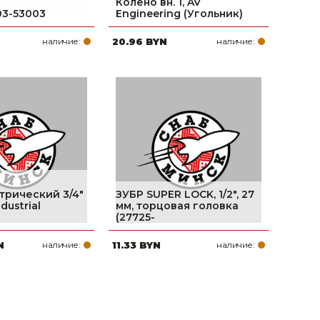
Колено вн. 1, AV
03-53003
Engineering (Угольник)
наличие:
20.96 BYN
наличие:
рический 3/4"
ЗУБР SUPER LOCK, 1/2″, 27
ustrial
мм, торцовая головка
(27725-
N
наличие:
11.33 BYN
наличие: