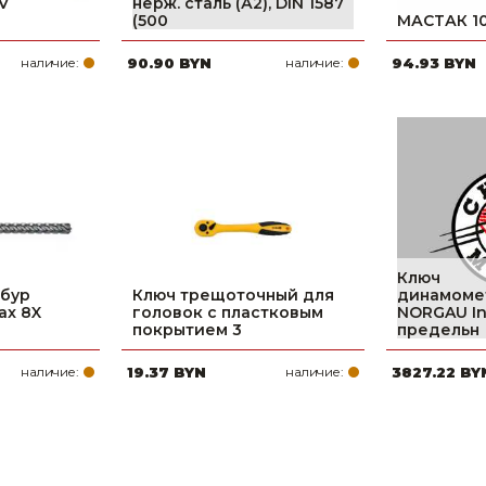
AV
нерж. сталь (А2), DIN 1587
(500
МАСТАК 1
наличие:
90.90 BYN
наличие:
94.93 BYN
Ключ
 бур
Ключ трещоточный для
динамомет
ax 8X
головок с пластковым
NORGAU Ind
покрытием 3
предельн
наличие:
19.37 BYN
наличие:
3827.22 BY