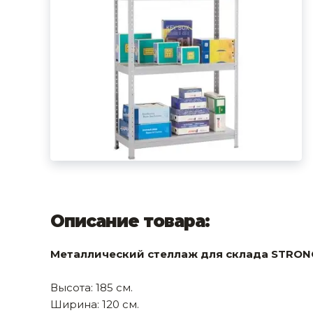
фруктов
Строительное оборудование
Автоклавы. Ди
Садовая техника, оснастка и принадлежности
Дистилляторы
Сварочное оборудование и материалы
Средства индивидуальной защиты и спецодежда
Хранение инструмента (ящики, сумки, пояса, тележки)
Хозтовары
Нагреватели и осушители воздуха
Очистители (мойки) высокого давления
Описание товара:
Масла и смазки
Металлический стеллаж для склада STRONG
Крепеж и фурнитура
Высота: 185 см.
Ручной инструмент
Ширина: 120 см.