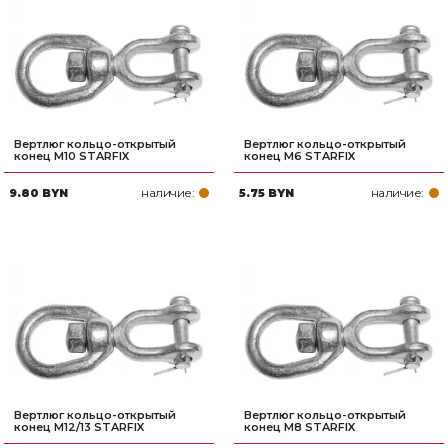
Сварочное оборудование и материалы
Средства индивидуальной защиты и спецодежда
Хранение инструмента (ящики, сумки, пояса, тележки)
Хозтовары
Вертлюг кольцо-открытый
Вертлюг кольцо-открытый
конец М10 STARFIX
конец М6 STARFIX
Нагреватели и осушители воздуха
наличие:
наличие:
9.80 BYN
5.75 BYN
Очистители (мойки) высокого давления
Масла и смазки
Крепеж и фурнитура
Ручной инструмент
Строительные и отделочные материалы
Вертлюг кольцо-открытый
Вертлюг кольцо-открытый
конец М12/13 STARFIX
конец М8 STARFIX
Садовый инструмент, вазоны, горшки и кашпо, теплицы, парники