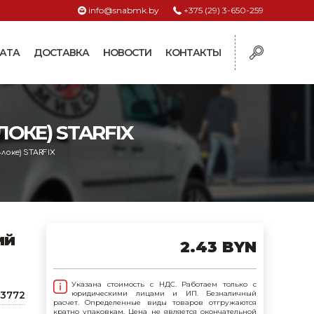
info@snabmk.by
+375 (29) 3-650-259
АТА
ДОСТАВКА
НОВОСТИ
КОНТАКТЫ
ы
ОКЕ) STARFIX
рмушки
ие для систем
локе) STARFIX
ормушки и
оилки
поилки для коз и
ий
2.43 BYN
поилки для
Указана стоимость с НДС. Работаем только с
43772
юридическими лицами и ИП. Безналичный
расчет. Определенные виды товаров отгружаются
поилки для птиц
кратно упаковкам. Цена не является окончательной