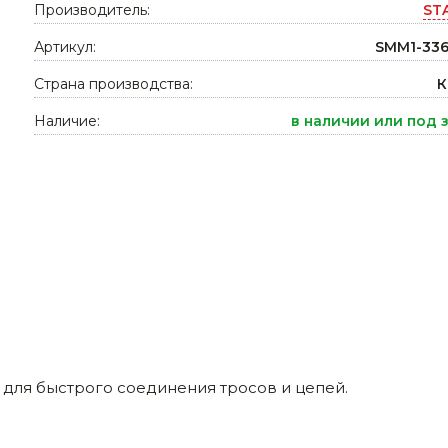
Производитель:
ST
Ниппельные 
стилляторы
Артикул:
свиней
SMM1-336
Чашечные к
Страна производства:
К
Чашечные п
Наличие:
в наличии или под 
для быстрого соединения тросов и цепей.