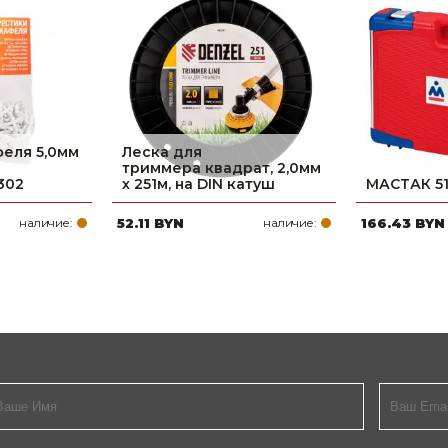
феля 5,0мм
Леска для
триммера квадрат, 2,0мм
302
х 251м, на DIN катуш
МАСТАК 5
наличие:
52.11 BYN
наличие:
166.43 BYN