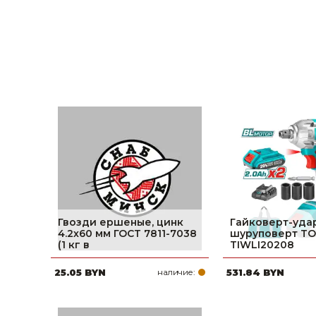
Строительные и отделочные материалы
Садовый инструмент, вазоны, горшки и кашпо, теплицы, парники
Товары для дома
Сантехника
Автомобильные товары, инструменты
Резинотехнические, асбестовые изделия, каболка
Гвозди ершеные, цинк
Гайковерт-уда
4.2х60 мм ГОСТ 7811-7038
шуруповерт T
(1 кг в
TIWLI20208
25.05 BYN
наличие:
531.84 BYN