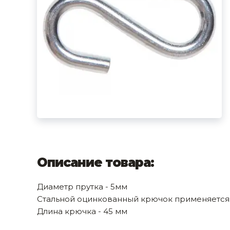
фруктов
Строительное оборудование
Автоклавы. Ди
Садовая техника, оснастка и принадлежности
Дистилляторы
Сварочное оборудование и материалы
Средства индивидуальной защиты и спецодежда
Хранение инструмента (ящики, сумки, пояса, тележки)
Хозтовары
Нагреватели и осушители воздуха
Очистители (мойки) высокого давления
Описание товара:
Масла и смазки
Диаметр прутка - 5мм
Крепеж и фурнитура
Стальной оцинкованный крючок применяется 
Длина крючка - 45 мм
Ручной инструмент