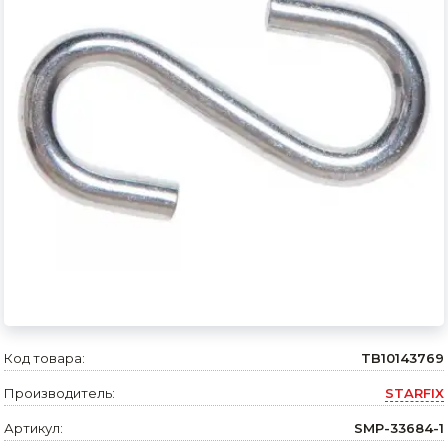
Сварочное оборудование и материалы
Средства индивидуальной защиты и спецодежда
Хранение инструмента (ящики, сумки, пояса, тележки)
Хозтовары
Нагреватели и осушители воздуха
Очистители (мойки) высокого давления
Масла и смазки
Крепеж и фурнитура
Ручной инструмент
Код товара:
TB10143769
Производитель:
STARFIX
Строительные и отделочные материалы
Артикул:
SMP-33684-1
Садовый инструмент, вазоны, горшки и кашпо, теплицы, парники