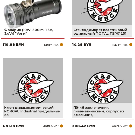
Фонарик (10W, 500lm, 1.5V,
Стеклодомкрат пластиковый
3xAA) "Vorel"
одинарный TOTAL TSP01251
наличие:
наличие:
110.88 BYN
14.28 BYN
Ключ динамометрический
ПЗ-48 заклепочник
NORGAU Industrial предельный
пневматический, корпус из
со
алюминия,
наличие:
наличие:
681.18 BYN
208.42 BYN