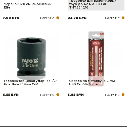
Труборез для пластиковых
Черенок 120 см, сиреневый
труб до 42 мм TOTAL
Elfe
THT534216
наличие:
наличие:
7.00 BYN
23.70 BYN
Головка торцевая ударная 1/2"
Сверло по металлу, 4.2 мм,
6гр. 11мм L39мм CrM
HSS Co-5% Matrix
наличие:
наличие:
6.55 BYN
5.85 BYN