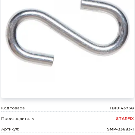
Сварочное оборудование и материалы
Средства индивидуальной защиты и спецодежда
Хранение инструмента (ящики, сумки, пояса, тележки)
Хозтовары
Нагреватели и осушители воздуха
Очистители (мойки) высокого давления
Масла и смазки
Крепеж и фурнитура
Ручной инструмент
Код товара:
TB10143768
Производитель:
STARFIX
Строительные и отделочные материалы
Артикул:
SMP-33683-1
Садовый инструмент, вазоны, горшки и кашпо, теплицы, парники