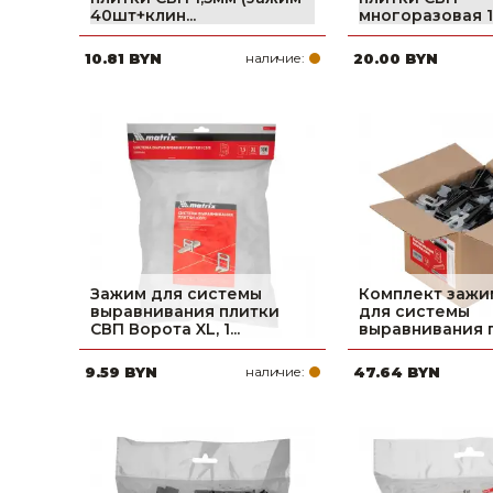
40шт+клин...
многоразовая 1,
Строительные и отделочные материалы
10.81 BYN
наличие:
20.00 BYN
Садовый инструмент, вазоны, горшки и кашпо, теплицы, парники
Товары для дома
Сантехника
Автомобильные товары, инструменты
Резинотехнические, асбестовые изделия, каболка
Зажим для системы
Комплект зажим
выравнивания плитки
для системы
СВП Ворота XL, 1...
выравнивания пл
9.59 BYN
наличие:
47.64 BYN