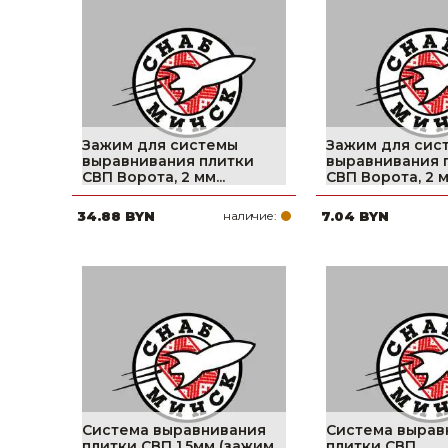
фруктов
Строительное оборудование
Автоклавы. Ди
Садовая техника, оснастка и принадлежности
Дистилляторы
Сварочное оборудование и материалы
Средства индивидуальной защиты и спецодежда
Зажим для системы
Зажим для сис
выравнивания плитки
выравнивания 
Хранение инструмента (ящики, сумки, пояса, тележки)
СВП Ворота, 2 мм...
СВП Ворота, 2 мм
34.88 BYN
наличие:
7.04 BYN
Хозтовары
Нагреватели и осушители воздуха
Очистители (мойки) высокого давления
Масла и смазки
Крепеж и фурнитура
Ручной инструмент
Система выравнивания
Система вырав
плитки СВП 1,5мм (зажим
плитки СВП