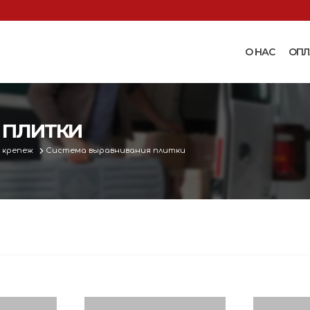
О НАС
ОПЛ
Доильные аппараты
Термошкаф
Запчасти для доильных
 ПЛИТКИ
Поилки и ко
аппаратов
Комплектующ
 крепеж
Система выравнивания плитки
Машинки и ножницы для
поения
 маслобойки
стрижки овец
Бункерные к
 к
Запасные части и
вакуумные п
 маслобойкам
принадлежности к машинкам
Ниппельные 
для стрижки овец
овец
во
Прессы винтовые и
Ниппельные 
соковыжималки
тво
кроликов
вощей и
Ниппельные 