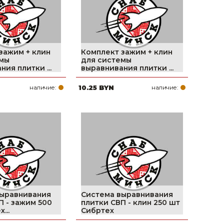
зажим + клин
Комплект зажим + клин
емы
для системы
ия плитки ...
выравнивания плитки ...
наличие:
10.25 BYN
наличие:
выравнивания
Система выравнивания
П - зажим 500
плитки СВП - клин 250 шт
...
Сибртех