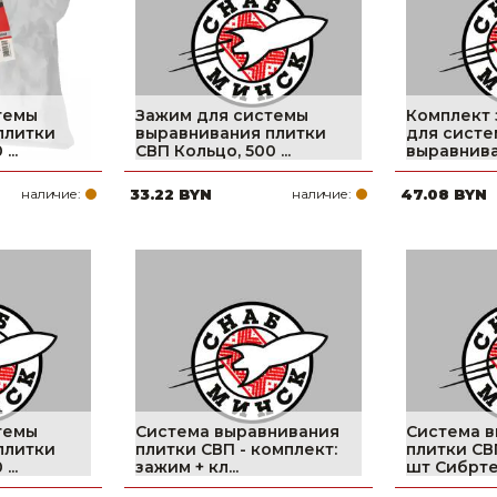
темы
Зажим для системы
Комплект 
плитки
выравнивания плитки
для сист
...
СВП Кольцо, 500 ...
выравниван
наличие:
33.22 BYN
наличие:
47.08 BYN
темы
Система выравнивания
Система 
плитки
плитки СВП - комплект:
плитки СВ
...
зажим + кл...
шт Сибртех