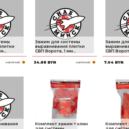
Ниппельные 
стилляторы
свиней
Чашечные к
Чашечные п
темы
Зажим для системы
Зажим дл
плитки
выравнивания плитки
выравнива
...
СВП Ворота, 1 мм...
СВП Ворота,
наличие:
34.88 BYN
наличие:
7.04 BYN
нивания
Комплект зажим + клин
Комплект 
для системы
для сист