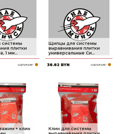
поилки для
ормушки
оилки
я системы
Щипцы для системы
ния плитки
выравнивания плитки
 1 мм...
универсальные Си...
наличие:
38.82 BYN
наличие:
зажим + клин
Клин для системы
емы
выравнивания плитки