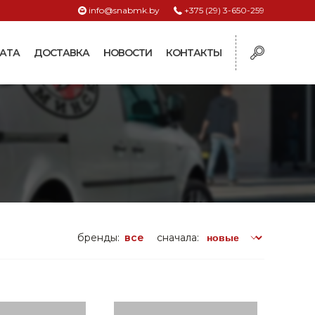
info@snabmk.by
+375 (29) 3-650-259
АТА
ДОСТАВКА
НОВОСТИ
КОНТАКТЫ
ы
рмушки
ие для систем
ормушки и
оилки
поилки для коз и
бренды:
все
сначала:
поилки для
поилки для птиц