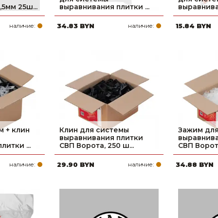
5мм 25ш...
выравнивания плитки ...
выравниван
наличие:
34.83 BYN
наличие:
15.84 BYN
 + клин
Клин для системы
Зажим дл
выравнивания плитки
выравнива
итки ...
СВП Ворота, 250 ш...
СВП Ворота,
наличие:
29.90 BYN
наличие:
34.88 BYN