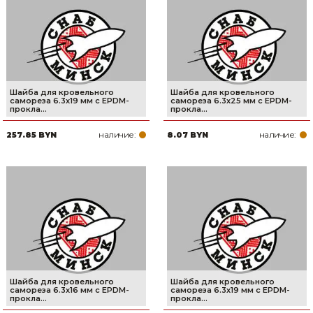
Сварочное оборудование и материалы
Средства индивидуальной защиты и спецодежда
Хранение инструмента (ящики, сумки, пояса, тележки)
Шайба для кровельного
Шайба для кровельного
Хозтовары
самореза 6.3х19 мм c EPDM-
самореза 6.3х25 мм c EPDM-
прокла...
прокла...
Нагреватели и осушители воздуха
наличие:
наличие:
257.85 BYN
8.07 BYN
Очистители (мойки) высокого давления
Масла и смазки
Крепеж и фурнитура
Ручной инструмент
Строительные и отделочные материалы
Шайба для кровельного
Шайба для кровельного
самореза 6.3х16 мм c EPDM-
самореза 6.3х19 мм c EPDM-
прокла...
прокла...
Садовый инструмент, вазоны, горшки и кашпо, теплицы, парники