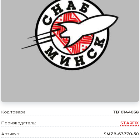
Сварочное оборудование и материалы
Средства индивидуальной защиты и спецодежда
Хранение инструмента (ящики, сумки, пояса, тележки)
Хозтовары
Нагреватели и осушители воздуха
Очистители (мойки) высокого давления
Масла и смазки
Крепеж и фурнитура
Ручной инструмент
Код товара:
TB10144038
Производитель:
STARFIX
Строительные и отделочные материалы
Артикул:
SMZ8-63770-50
Садовый инструмент, вазоны, горшки и кашпо, теплицы, парники