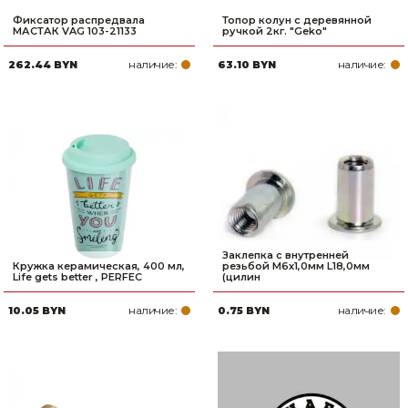
Фиксатор распредвала
Топор колун c деревянной
МАСТАК VAG 103-21133
ручкой 2кг. "Geko"
наличие:
наличие:
262.44 BYN
63.10 BYN
Заклепка с внутренней
Кружка керамическая, 400 мл,
резьбой М6х1,0мм L18,0мм
Life gets better , PERFEC
(цилин
наличие:
наличие:
10.05 BYN
0.75 BYN