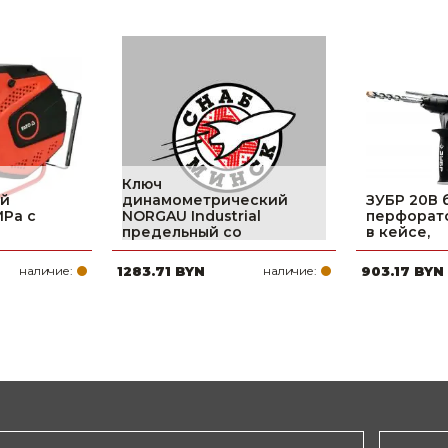
Ключ
ий
динамометрический
ЗУБР 20В
MPa с
NORGAU Industrial
перфоратор
предельный со
в кейсе,
наличие:
1283.71 BYN
наличие:
903.17 BYN