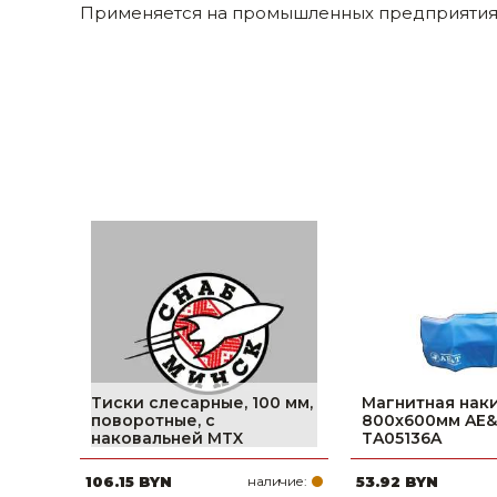
Применяется на промышленных предприятиях
Строительные и отделочные материалы
Садовый инструмент, вазоны, горшки и кашпо, теплицы, парники
Товары для дома
Сантехника
Автомобильные товары, инструменты
Резинотехнические, асбестовые изделия, каболка
Тиски слесарные, 100 мм,
Магнитная нак
поворотные, с
800x600мм AE
наковальней MTX
TA05136A
106.15 BYN
наличие:
53.92 BYN