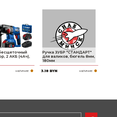
 бесщеточный
Ручка ЗУБР ″СТАНДАРТ″
, 2 АКБ (4Ач),
для валиков, бюгель 8мм,
180мм
наличие:
3.18 BYN
наличие: