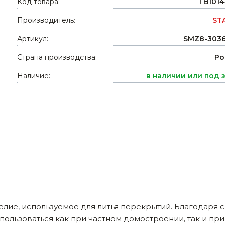
Код товара:
TB101
Ниппельные 
Производитель:
ST
стилляторы
свиней
Чашечные к
Артикул:
SMZ8-3036
Чашечные п
Страна производства:
Ро
Наличие:
в наличии или под 
елие, используемое для литья перекрытий. Благодаря
спользоваться как при частном домостроении, так и пр