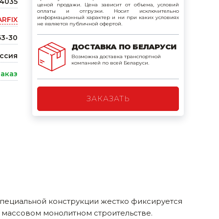
44035
ценой продажи. Цена зависит от объема, условий
поилки для
оплаты и отгрузки. Носит исключительно
информационный характер и ни при каких условиях
ARFIX
не является публичной офертой.
ормушки
3-30
ДОСТАВКА ПО БЕЛАРУСИ
оилки
ссия
Возможна доставка транспортной
компанией по всей Беларуси.
заказ
ЗАКАЗАТЬ
 специальной конструкции жестко фиксируется
и массовом монолитном строительстве.