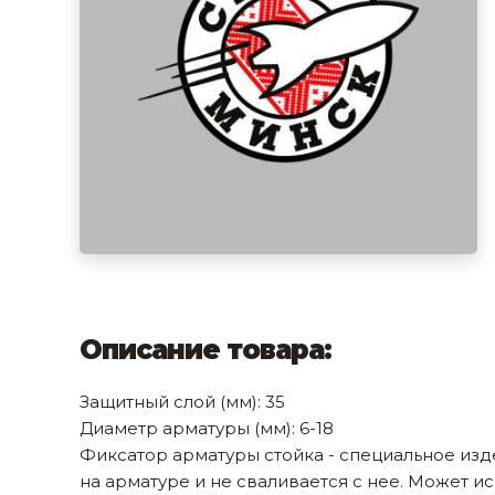
фруктов
Строительное оборудование
Автоклавы. Ди
Садовая техника, оснастка и принадлежности
Дистилляторы
Сварочное оборудование и материалы
Средства индивидуальной защиты и спецодежда
Хранение инструмента (ящики, сумки, пояса, тележки)
Хозтовары
Нагреватели и осушители воздуха
Очистители (мойки) высокого давления
Описание товара:
Масла и смазки
Защитный слой (мм): 35
Крепеж и фурнитура
Диаметр арматуры (мм): 6-18
Фиксатор арматуры стойка - специальное изд
Ручной инструмент
на арматуре и не сваливается с нее. Может и