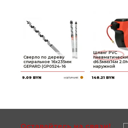
Шланг PVC
Сверло по дереву
пневматическ
спиральное 16х235мм
d6.5ммх14м 2.0
GEPARD (GP0524-16
наружной
9.09 BYN
наличие:
148.21 BYN
Оставайтесь на связи!