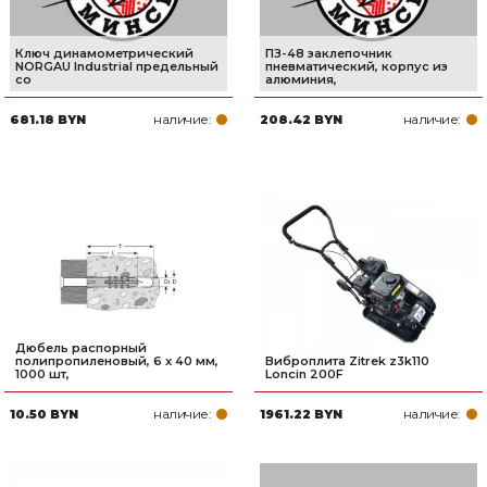
Ключ динамометрический
ПЗ-48 заклепочник
NORGAU Industrial предельный
пневматический, корпус из
со
алюминия,
наличие:
наличие:
681.18 BYN
208.42 BYN
Дюбель распорный
полипропиленовый, 6 x 40 мм,
Виброплита Zitrek z3k110
1000 шт,
Loncin 200F
наличие:
наличие:
10.50 BYN
1961.22 BYN