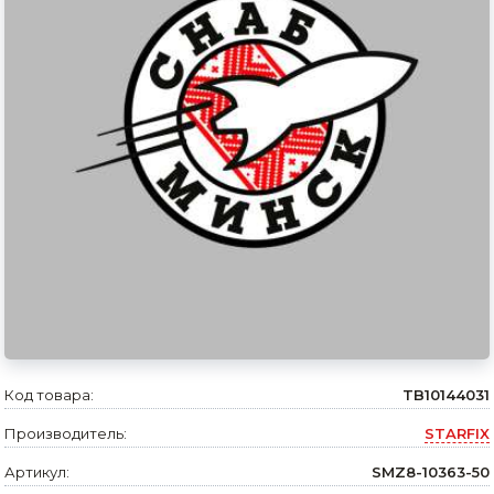
Сварочное оборудование и материалы
Средства индивидуальной защиты и спецодежда
Хранение инструмента (ящики, сумки, пояса, тележки)
Хозтовары
Нагреватели и осушители воздуха
Очистители (мойки) высокого давления
Масла и смазки
Крепеж и фурнитура
Ручной инструмент
Код товара:
TB10144031
Производитель:
STARFIX
Строительные и отделочные материалы
Артикул:
SMZ8-10363-50
Садовый инструмент, вазоны, горшки и кашпо, теплицы, парники