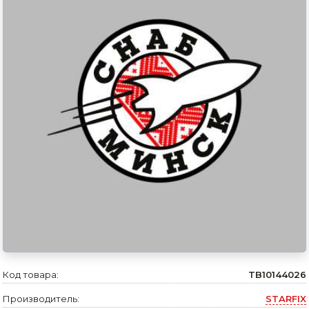
Сварочное оборудование и материалы
Средства индивидуальной защиты и спецодежда
Хранение инструмента (ящики, сумки, пояса, тележки)
Хозтовары
Нагреватели и осушители воздуха
Очистители (мойки) высокого давления
Масла и смазки
Крепеж и фурнитура
Ручной инструмент
Строительные и отделочные материалы
Код товара:
TB10144026
Производитель:
STARFIX
Садовый инструмент, вазоны, горшки и кашпо, теплицы, парники