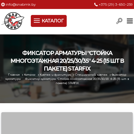
info@snabmk.by
+375 (29) 3-650-259
КАТАЛОГ
Сельское хозяйство, животноводство, птицеводство
Электроинструменты
Оснастка к электроинструменту
ФИКСАТОР АРМАТУРЫ "СТОЙКА
МНОГОЭТАЖНАЯ 20/25/30/35" 4-25 (15 ШТ В
Измерительный инструмент
ПАКЕТЕ) STARFIX
Главная
Каталог
Крепеж и фурнитура
Специальный крепеж
Фиксатор
Металлическая мебель, сейфы, стеллажи
арматуры
Фиксатор арматуры "Стойка многоэтажная 20/25/30/35" 4-25 (15 шт в
пакете) STARFIX
Пневматическое и гидравлическое оборудование
Электротехническая продукция
Строительное оборудование
Садовая техника, оснастка и принадлежности