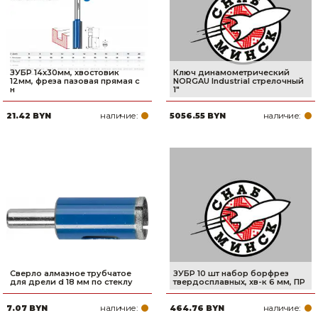
ЗУБР 14x30мм, хвостовик
Ключ динамометрический
12мм, фреза пазовая прямая с
NORGAU Industrial стрелочный
н
1"
наличие:
наличие:
21.42 BYN
5056.55 BYN
Cверло алмазное трубчатое
ЗУБР 10 шт набор борфрез
для дрели d 18 мм по стеклу
твердосплавных, хв-к 6 мм, ПР
наличие:
наличие:
7.07 BYN
464.76 BYN