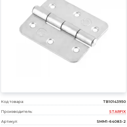
Сварочное оборудование и материалы
Средства индивидуальной защиты и спецодежда
Хранение инструмента (ящики, сумки, пояса, тележки)
Хозтовары
Нагреватели и осушители воздуха
Очистители (мойки) высокого давления
Масла и смазки
Крепеж и фурнитура
Ручной инструмент
Код товара:
TB10143950
Производитель:
STARFIX
Строительные и отделочные материалы
Артикул:
SMM1-64083-2
Садовый инструмент, вазоны, горшки и кашпо, теплицы, парники