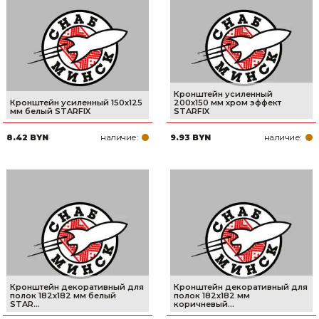
Сварочное оборудование и материалы
Средства индивидуальной защиты и спецодежда
Хранение инструмента (ящики, сумки, пояса, тележки)
Кронштейн усиленный
Хозтовары
Кронштейн усиленный 150х125
200х150 мм хром эффект
мм белый STARFIX
STARFIX
Нагреватели и осушители воздуха
наличие:
наличие:
8.42 BYN
9.93 BYN
Очистители (мойки) высокого давления
Масла и смазки
Крепеж и фурнитура
Ручной инструмент
Строительные и отделочные материалы
Кронштейн декоративный для
Кронштейн декоративный для
полок 182х182 мм белый
полок 182х182 мм
STAR...
коричневый...
Садовый инструмент, вазоны, горшки и кашпо, теплицы, парники