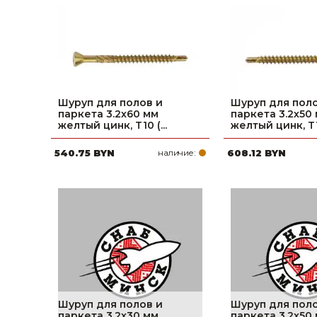
фруктов
Строительное оборудование
Автоклавы. Ди
Садовая техника, оснастка и принадлежности
Дистилляторы
Сварочное оборудование и материалы
Средства индивидуальной защиты и спецодежда
Шуруп для полов и
Шуруп для поло
паркета 3.2х60 мм
паркета 3.2х50
Хранение инструмента (ящики, сумки, пояса, тележки)
желтый цинк, T10 (...
желтый цинк, T10
540.75 BYN
наличие:
608.12 BYN
Хозтовары
Нагреватели и осушители воздуха
Очистители (мойки) высокого давления
Масла и смазки
Крепеж и фурнитура
Ручной инструмент
Шуруп для полов и
Шуруп для поло
паркета 3.2х30 мм
паркета 3.2х50