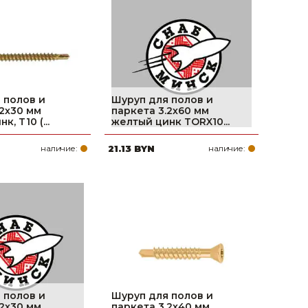
поилки для
ормушки
оилки
 полов и
Шуруп для полов и
.2х30 мм
паркета 3.2х60 мм
, T10 (...
желтый цинк TORX10...
наличие:
21.13 BYN
наличие:
 полов и
Шуруп для полов и
.2х30 мм
паркета 3.2х40 мм