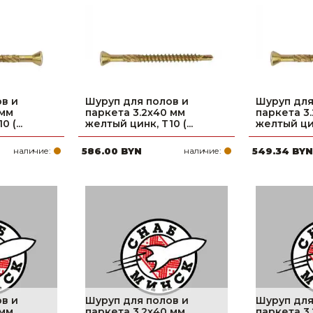
Ниппельные 
стилляторы
свиней
Чашечные к
Чашечные п
в и
Шуруп для полов и
Шуруп для
 мм
паркета 3.2х40 мм
паркета 3
 (...
желтый цинк, T10 (...
желтый цинк
наличие:
586.00 BYN
наличие:
549.34 BYN
в и
Шуруп для полов и
Шуруп для
 мм
паркета 3.2х40 мм
паркета 3