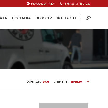
info@snabmk.by
+375 (29) 3-650-259
АТА
ДОСТАВКА
НОВОСТИ
КОНТАКТЫ
ы
рмушки
ие для систем
ормушки и
оилки
поилки для коз и
бренды:
все
сначала:
поилки для
поилки для птиц