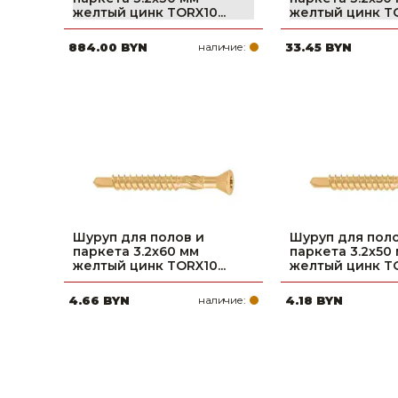
желтый цинк TORX10...
желтый цинк TO
Строительные и отделочные материалы
884.00 BYN
наличие:
33.45 BYN
Садовый инструмент, вазоны, горшки и кашпо, теплицы, парники
Товары для дома
Сантехника
Автомобильные товары, инструменты
Резинотехнические, асбестовые изделия, каболка
Шуруп для полов и
Шуруп для поло
паркета 3.2х60 мм
паркета 3.2х50
желтый цинк TORX10...
желтый цинк TO
4.66 BYN
наличие:
4.18 BYN