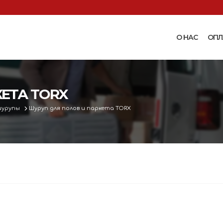
О НАС
ОПЛ
Доильные аппараты
Термошкаф
Запчасти для доильных
ЕТА TORX
Поилки и ко
аппаратов
Комплектующ
шурупы
Шуруп для полов и паркета TORX
Машинки и ножницы для
поения
 маслобойки
стрижки овец
Бункерные к
 к
Запасные части и
вакуумные п
 маслобойкам
принадлежности к машинкам
Ниппельные 
для стрижки овец
овец
во
Прессы винтовые и
Ниппельные 
соковыжималки
тво
кроликов
вощей и
Ниппельные 