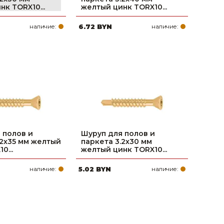
к TORX10...
желтый цинк TORX10...
наличие:
6.72 BYN
наличие:
 полов и
Шуруп для полов и
.2х35 мм желтый
паркета 3.2х30 мм
0...
желтый цинк TORX10...
наличие:
5.02 BYN
наличие: