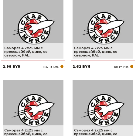
Сварочное оборудование и материалы
Средства индивидуальной защиты и спецодежда
Хранение инструмента (ящики, сумки, пояса, тележки)
Хозтовары
Саморез 4.2х25 мм с
Саморез 4.2х25 мм с
прессшайбой, цинк, со
прессшайбой, цинк, со
сверлом, RAL...
сверлом, RAL...
Нагреватели и осушители воздуха
наличие:
наличие:
2.98 BYN
2.62 BYN
Очистители (мойки) высокого давления
Масла и смазки
Крепеж и фурнитура
Ручной инструмент
Строительные и отделочные материалы
Саморез 4.2х25 мм с
Саморез 4.2х25 мм с
Садовый инструмент, вазоны, горшки и кашпо, теплицы, парники
прессшайбой, цинк, со
прессшайбой, цинк, со